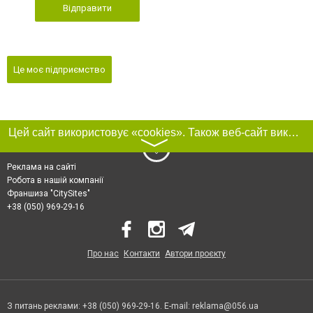
Відправити
Це моє підприємство
Цей сайт використовує «cookies». Також веб-сайт використовує інтернет-сервіс для збору технічних даних стосовно відвідувачів з метою отримання маркетингової та статистичної інформації. Умови обробки даних відвідувачів сайту див.
〉
Реклама на сайті
Робота в нашій компанії
Франшиза "CitySites"
+38 (050) 969-29-16
Про нас
Контакти
Автори проєкту
З питань реклами: +38 (050) 969-29-16. E-mail:
reklama@056.ua