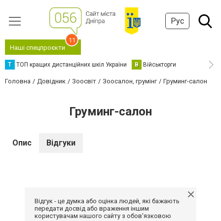
Рус
11
Наші спецпроєкти
Т
ТОП кращих дистанційних шкіл України
В
Військторги
Головна
Довідник
Зоосвіт
Зоосалон, грумінг
Груминг-салон
Груминг-салон
Опис
Відгуки
Відгук - це думка або оцінка людей, які бажають
передати досвід або враження іншим
користувачам нашого сайту з обов'язковою