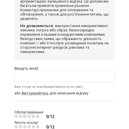
аргументацією залишеного відгука. Це допоможе
багатьом прийняти правильне рішення.
Коментарі призначені для спілкування та
обговорення, а також для роз'яснення питань, що
цікавлять.
Не дозволяється:
використання ненормативної
лексики, погроз або образ; безпосереднє
порівняння з іншими конкуруючими компаніями;
безпідставні заяви, що ображають діяльність
компанії і / або її послуги; розміщення посилань на
сторонні інтернет-ресурси; реклама та
самореклама.
Введіть email:
Ваш e-mail не відображатиметься на сайті
або
Авторизуйтесь
для написання відгуку
Обслуговування
0/12
Якість послуг
0/12