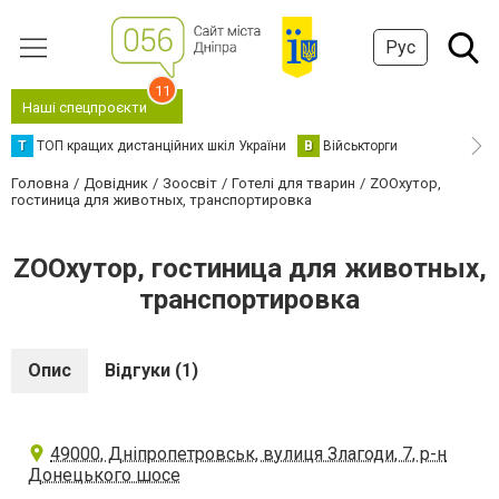
Рус
11
Наші спецпроєкти
Т
ТОП кращих дистанційних шкіл України
В
Військторги
Головна
Довідник
Зоосвіт
Готелі для тварин
ZOOхутор,
гостиница для животных, транспортировка
ZOOхутор, гостиница для животных,
транспортировка
Опис
Відгуки (1)
49000, Дніпропетровськ, вулиця Злагоди, 7, р-н
Донецького шосе