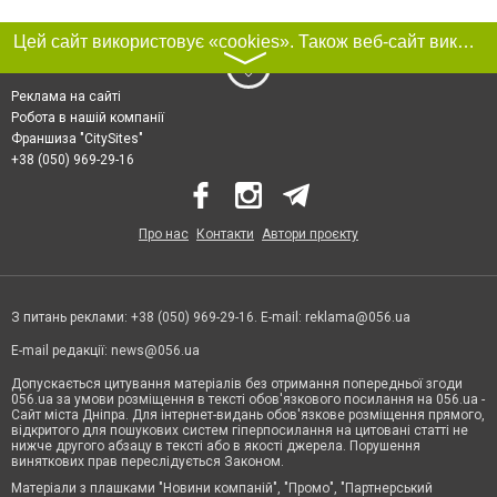
Цей сайт використовує «cookies». Також веб-сайт використовує інтернет-сервіс для збору технічних даних стосовно відвідувачів з метою отримання маркетингової та статистичної інформації. Умови обробки даних відвідувачів сайту див.
〉
Реклама на сайті
Робота в нашій компанії
Франшиза "CitySites"
+38 (050) 969-29-16
Про нас
Контакти
Автори проєкту
З питань реклами: +38 (050) 969-29-16. E-mail:
reklama@056.ua
E-mail редакції:
news@056.ua
Допускається цитування матеріалів без отримання попередньої згоди
056.ua за умови розміщення в тексті обов'язкового посилання на 056.ua -
Сайт міста Дніпра. Для інтернет-видань обов'язкове розміщення прямого,
відкритого для пошукових систем гіперпосилання на цитовані статті не
нижче другого абзацу в тексті або в якості джерела. Порушення
виняткових прав переслідується Законом.
Матеріали з плашками "Новини компаній", "Промо", "Партнерський