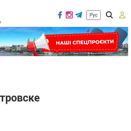
Рус
ь
етровске