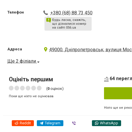
Телефон
+380 (68) 88 73 450
Будь ласка, скажіть,
що дізналися номер
на сайті 056.ua
Адреса
49000, Дніпропетровськ, вулиця Моск
Ще 2 філіали
Оцініть першим
64 перегл
(
0
оцінок)
Поки ще ніхто не оцінював
Ніхто ще не рек
Reddit
Telegram
Viber
WhatsApp