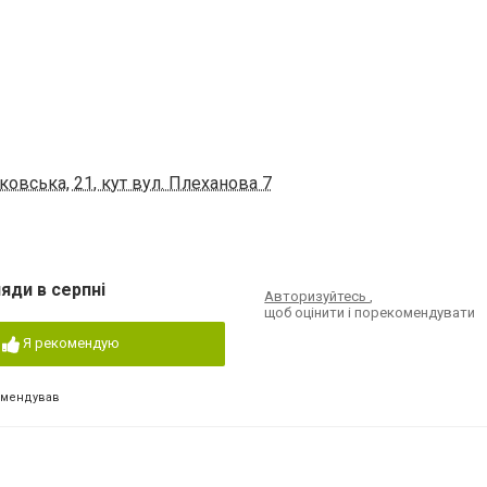
овська, 21, кут вул. Плеханова 7
яди в серпні
Авторизуйтесь
,
щоб оцінити і порекомендувати
Я рекомендую
омендував