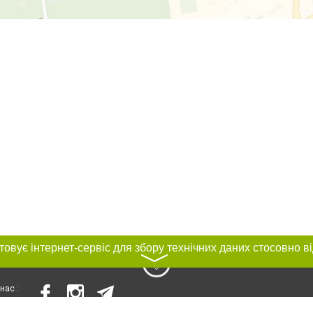
〉
нас :