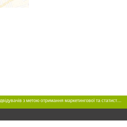
Цей сайт використовує «cookies». Також веб-сайт використовує інтернет-сервіс для збору технічних даних стосовно відвідувачів з метою отримання маркетингової та статистичної інформації. Умови обробки даних відвідувачів сайту див.