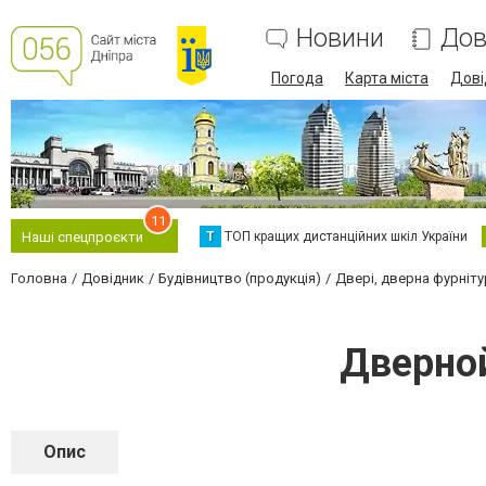
Новини
Дов
Погода
Карта міста
Дові
11
Т
ТОП кращих дистанційних шкіл України
Наші спецпроєкти
Головна
Довідник
Будівництво (продукція)
Двері, дверна фурніту
Дверной
Опис