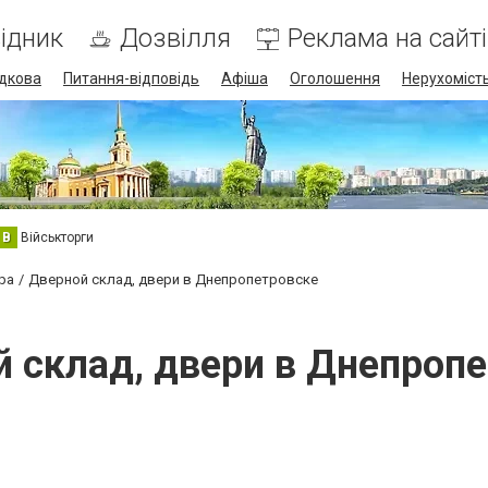
ідник
Дозвілля
Реклама на сайті
дкова
Питання-відповідь
Афіша
Оголошення
Нерухоміст
В
Військторги
ра
Дверной склад, двери в Днепропетровске
 склад, двери в Днепроп