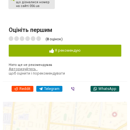
що дізналися номер
на сайті 056.ua
Оцініть першим
(
0
оцінок)
Я рекомендую
Ніхто ще не рекомендував
Авторизуйтесь
,
щоб оцінити і порекомендувати
Reddit
Telegram
Viber
WhatsApp