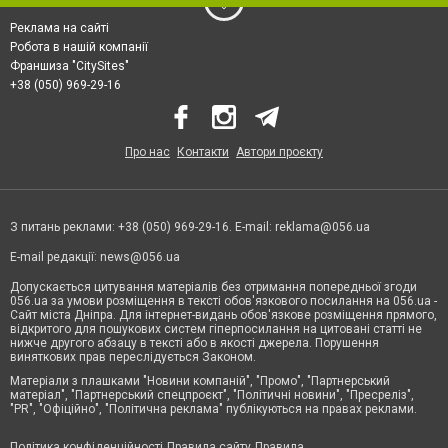
Реклама на сайті
Робота в нашій компанії
Франшиза "CitySites"
+38 (050) 969-29-16
Про нас
Контакти
Автори проєкту
З питань реклами: +38 (050) 969-29-16. E-mail:
reklama@056.ua
E-mail редакції:
news@056.ua
Допускається цитування матеріалів без отримання попередньої згоди
056.ua за умови розміщення в тексті обов'язкового посилання на 056.ua -
Сайт міста Дніпра. Для інтернет-видань обов'язкове розміщення прямого,
відкритого для пошукових систем гіперпосилання на цитовані статті не
нижче другого абзацу в тексті або в якості джерела. Порушення
виняткових прав переслідується Законом.
Матеріали з плашками "Новини компаній", "Промо", "Партнерський
матеріал", "Партнерський спецпроєкт", "Політичні новини", "Пресреліз",
"PR", "Офіційно", "Політична реклама" публікуються на правах реклами.
Політика конфіденційності
Правила сайту
Правила