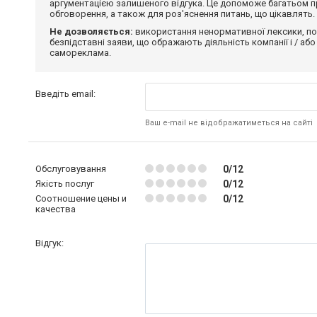
аргументацією залишеного відгука. Це допоможе багатьом пр
обговорення, а також для роз'яснення питань, що цікавлять.
Не дозволяється:
використання ненормативної лексики, по
безпідставні заяви, що ображають діяльність компанії і / або
самореклама.
Введіть email:
Ваш e-mail не відображатиметься на сайті
Обслуговування
0/12
Якість послуг
0/12
Соотношение цены и
0/12
качества
Відгук: