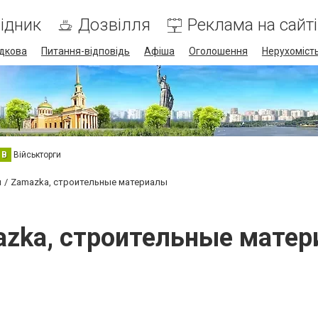
ідник
Дозвілля
Реклама на сайті
дкова
Питання-відповідь
Афіша
Оголошення
Нерухоміст
В
Військторги
и
Zamazka, строительные материалы
zka, строительные мате