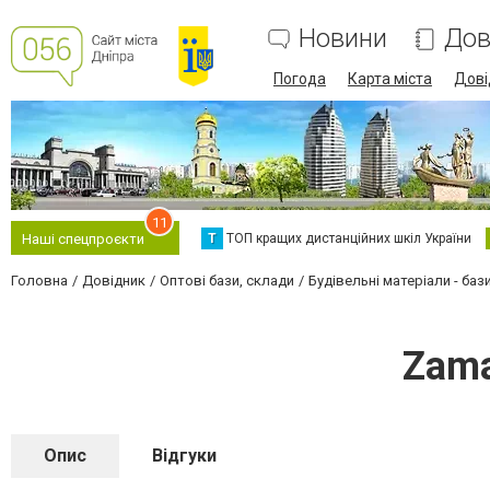
Новини
Дов
Погода
Карта міста
Дові
11
Т
ТОП кращих дистанційних шкіл України
Наші спецпроєкти
Головна
Довідник
Оптові бази, склади
Будівельні матеріали - баз
Zama
Опис
Відгуки