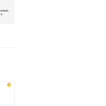
ніями;
та