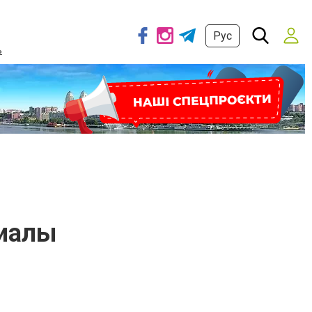
Рус
ь
риалы