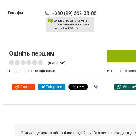
Телефон
+380 (99) 662-38-88
Будь ласка, скажіть,
що дізналися номер
на сайті 056.ua
Оцініть першим
(
0
оцінок)
Ніхто ще не рек
Поки ще ніхто не оцінював
Reddit
Telegram
Viber
Whats
Відгук - це думка або оцінка людей, які бажають передати 