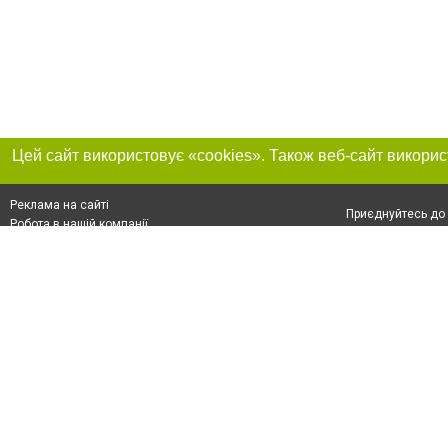
Реклама на сайті
Приєднуйтесь до 
Робота в нашій компанії
Франшиза "CitySites"
Про нас
Контакт
+38 (050) 969-29-16
З питань реклами: +38 (050) 969-29-16. E-mail:
Допускається цит
reklama@056.ua
обов'язкового по
відкритого для по
якості джерела. 
E-mail редакції:
news@056.ua
Матеріали з плаш
"Політичні новини
Політика конфіде