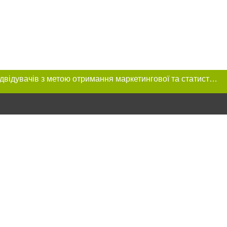
Цей сайт використовує «cookies». Також веб-сайт використовує інтернет-сервіс для збору технічних даних стосовно відвідувачів з метою отримання маркетингової та статистичної інформації. Умови обробки даних відвідувачів сайту див.
ння в тексті
міщення прямого,
 тексті або в
цпроєкт",
реклами.