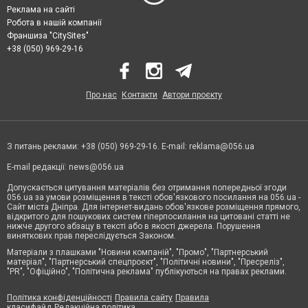
Реклама на сайті
Робота в нашій компанії
Франшиза "CitySites"
+38 (050) 969-29-16
Про нас
Контакти
Автори проєкту
З питань реклами: +38 (050) 969-29-16. E-mail:
reklama@056.ua
E-mail редакції:
news@056.ua
Допускається цитування матеріалів без отримання попередньої згоди
056.ua за умови розміщення в тексті обов'язкового посилання на 056.ua -
Сайт міста Дніпра. Для інтернет-видань обов'язкове розміщення прямого,
відкритого для пошукових систем гіперпосилання на цитовані статті не
нижче другого абзацу в тексті або в якості джерела. Порушення
виняткових прав переслідується Законом.
Матеріали з плашками "Новини компаній", "Промо", "Партнерський
матеріал", "Партнерський спецпроєкт", "Політичні новини", "Пресреліз",
"PR", "Офіційно", "Політична реклама" публікуються на правах реклами.
Політика конфіденційності
Правила сайту
Правила
класифайд
Редакційна політика