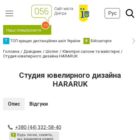
Рус
11
Наші спецпроєкти
Т
ТОП кращих дистанційних шкіл України
В
Військторги
Головна
Довідник
Шопінг
Ювелірні салони та майстерні
Студия ювелирного дизайна HARARUK
Студия ювелирного дизайна
HARARUK
Опис
Відгуки
+380 (44) 332-58-40
Будь ласка, скажіть,
що дізналися номер