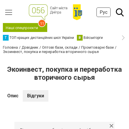
Рус
11
Наші спецпроєкти
Т
ТОП кращих дистанційних шкіл України
В
Військторги
Головна
Довідник
Оптові бази, склади
Промтоварні бази
Экоинвест, покупка и переработка вторичного сырья
Экоинвест, покупка и переработка
вторичного сырья
Опис
Відгуки