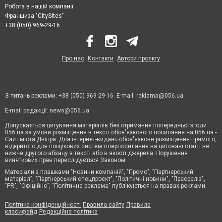
Робота в нашій компанії
Франшиза "CitySites"
+38 (050) 969-29-16
Про нас
Контакти
Автори проєкту
З питань реклами: +38 (050) 969-29-16. E-mail:
reklama@056.ua
E-mail редакції:
news@056.ua
Допускається цитування матеріалів без отримання попередньої згоди
056.ua за умови розміщення в тексті обов'язкового посилання на 056.ua -
Сайт міста Дніпра. Для інтернет-видань обов'язкове розміщення прямого,
відкритого для пошукових систем гіперпосилання на цитовані статті не
нижче другого абзацу в тексті або в якості джерела. Порушення
виняткових прав переслідується Законом.
Матеріали з плашками "Новини компаній", "Промо", "Партнерський
матеріал", "Партнерський спецпроєкт", "Політичні новини", "Пресреліз",
"PR", "Офіційно", "Політична реклама" публікуються на правах реклами.
Політика конфіденційності
Правила сайту
Правила
класифайд
Редакційна політика