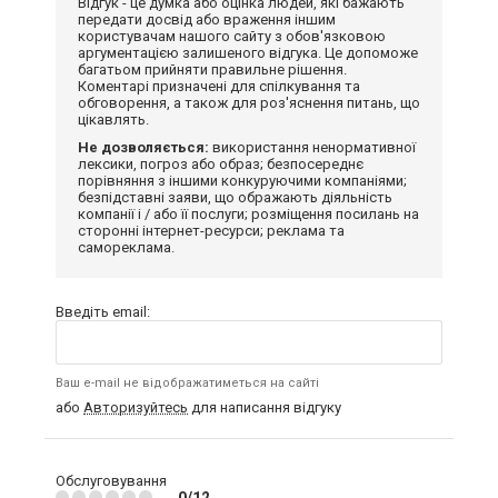
Відгук - це думка або оцінка людей, які бажають
передати досвід або враження іншим
користувачам нашого сайту з обов'язковою
аргументацією залишеного відгука. Це допоможе
багатьом прийняти правильне рішення.
Коментарі призначені для спілкування та
обговорення, а також для роз'яснення питань, що
цікавлять.
Не дозволяється:
використання ненормативної
лексики, погроз або образ; безпосереднє
порівняння з іншими конкуруючими компаніями;
безпідставні заяви, що ображають діяльність
компанії і / або її послуги; розміщення посилань на
сторонні інтернет-ресурси; реклама та
самореклама.
Введіть email:
Ваш e-mail не відображатиметься на сайті
або
Авторизуйтесь
для написання відгуку
Обслуговування