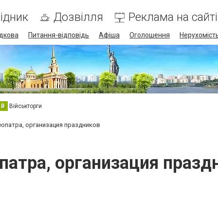
ідник
Дозвілля
Реклама на сайті
дкова
Питання-відповідь
Афіша
Оголошення
Нерухоміст
В
Військторги
опатра, организация праздников
патра, организация празд