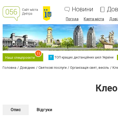
Новини
Дов
Погода
Карта міста
Дові
11
Т
ТОП кращих дистанційних шкіл України
Наші спецпроєкти
Головна
Довідник
Святкові послуги
Організація свят, весіль
Кле
Клео
Опис
Відгуки