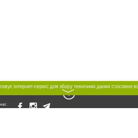
〉
нас :
и
Автори проєкту