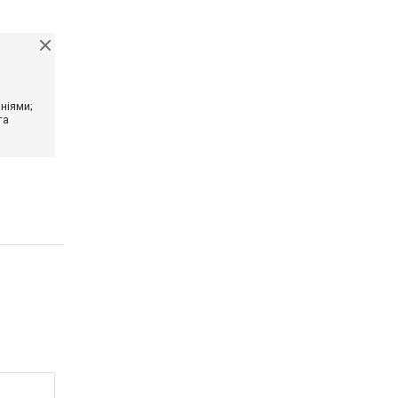
ніями;
та