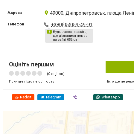
Адреса
49000, Дніпропетровськ, площа Леніна
Телефон
+380(05)059-49-91
Будь ласка, скажіть,
що дізналися номер
на сайті 056.ua
Оцініть першим
(
0
оцінок)
Ніхто ще не рек
Поки ще ніхто не оцінював
Reddit
Telegram
Viber
WhatsApp