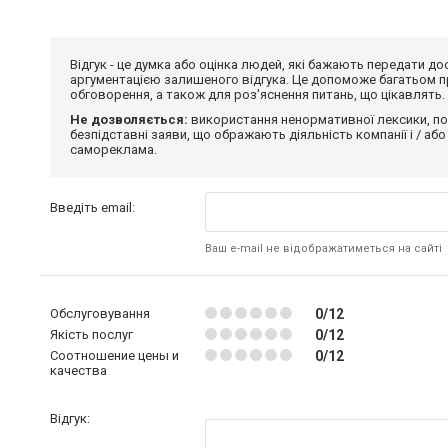
Відгук - це думка або оцінка людей, які бажають передати 
аргументацією залишеного відгука. Це допоможе багатьом пр
обговорення, а також для роз'яснення питань, що цікавлять.
Не дозволяється:
використання ненормативної лексики, по
безпідставні заяви, що ображають діяльність компанії і / або
самореклама.
Введіть email:
Ваш e-mail не відображатиметься на сайті
Обслуговування
0/12
Якість послуг
0/12
Соотношение цены и
0/12
качества
Відгук: