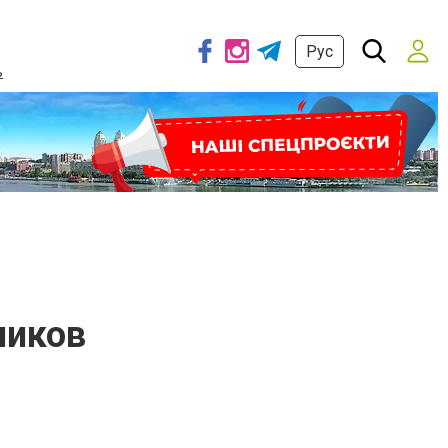
Рус
ь
ников