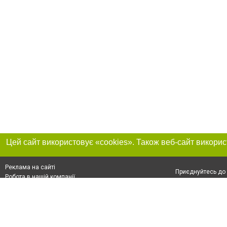
Реклама на сайті
Приєднуйтесь до 
Робота в нашій компанії
Франшиза "CitySites"
Про нас
Контакт
+38 (050) 969-29-16