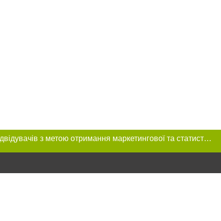
Цей сайт використовує «cookies». Також веб-сайт використовує інтернет-сервіс для збору технічних даних стосовно відвідувачів з метою отримання маркетингової та статистичної інформації. Умови обробки даних відвідувачів сайту див.