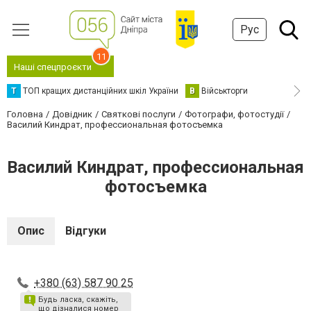
Рус
11
Наші спецпроєкти
Т
ТОП кращих дистанційних шкіл України
В
Військторги
Головна
Довідник
Святкові послуги
Фотографи, фотостудії
Василий Киндрат, профессиональная фотосъемка
Василий Киндрат, профессиональная
фотосъемка
Опис
Відгуки
+380 (63) 587 90 25
Будь ласка, скажіть,
що дізналися номер