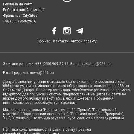
Реклама на сайті
Робота в нашій компанії
Франшиза "CitySites"
+38 (050) 969-29-16
Про нас
Контакти
Автори проєкту
З питань реклами: +38 (050) 969-29-16. E-mail:
reklama@056.ua
E-mail редакції:
news@056.ua
Допускається цитування матеріалів без отримання попередньої згоди
056.ua за умови розміщення в тексті обов'язкового посилання на 056.ua -
Сайт міста Дніпра. Для інтернет-видань обов'язкове розміщення прямого,
відкритого для пошукових систем гіперпосилання на цитовані статті не
нижче другого абзацу в тексті або в якості джерела. Порушення
виняткових прав переслідується Законом.
Матеріали з плашками "Новини компаній", "Промо", "Партнерський
матеріал", "Партнерський спецпроєкт", "Політичні новини", "Пресреліз",
"PR", "Офіційно", "Політична реклама" публікуються на правах реклами.
Політика конфіденційності
Правила сайту
Правила
класифайд
Редакційна політика