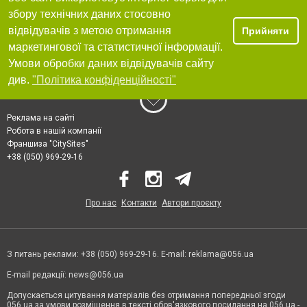
збору технічних даних стосовно
відвідувачів з метою отримання
Прийняти
маркетингової та статистичної інформації.
Умови обробки даних відвідувачів сайту
див.
"Політика конфіденційності"
Реклама на сайті
Робота в нашій компанії
Франшиза "CitySites"
+38 (050) 969-29-16
Про нас
Контакти
Автори проєкту
З питань реклами: +38 (050) 969-29-16. E-mail:
reklama@056.ua
E-mail редакції:
news@056.ua
Допускається цитування матеріалів без отримання попередньої згоди
056.ua за умови розміщення в тексті обов'язкового посилання на 056.ua -