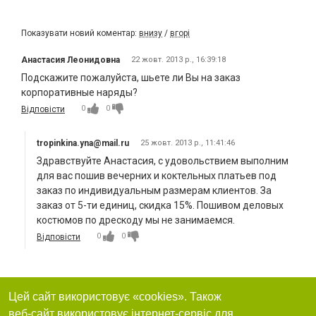
Показувати новий коментар:
внизу
/
вгорі
Анастасия Леонидовна
22 жовт. 2013 р., 16:39:18
Подскажите пожалуйста, шьете ли Вы на заказ
корпоративные наряды?
0
0
Відповісти
tropinkina.yna@mail.ru
25 жовт. 2013 р., 11:41:46
Здравствуйте Анастасия, с удовольствием выполним
для вас пошив вечерних и коктельных платьев под
заказ по индивидуальным размерам клиентов. За
заказ от 5-ти единиц, скидка 15%. Пошивом деловых
костюмов по дрескоду мы не занимаемся.
0
0
Відповісти
Цей сайт використовує «cookies». Також
веб-сайт використовує інтернет-сервіс для