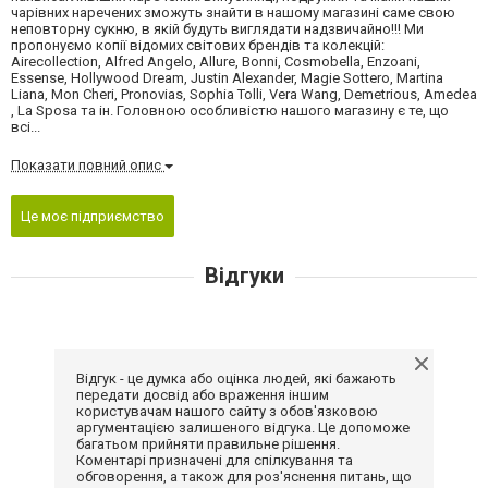
чарівних наречених зможуть знайти в нашому магазині саме свою
неповторну сукню, в якій будуть виглядати надзвичайно!!! Ми
пропонуємо копії відомих світових брендів та колекцій:
Airecollection, Alfred Angelo, Allure, Bonni, Cosmobella, Enzoani,
Essense, Hollywood Dream, Justin Alexander, Magie Sottero, Martina
Liana, Mon Cheri, Pronovias, Sophia Tolli, Vera Wang, Demetrious, Amedea
, La Sposa та ін. Головною особливістю нашого магазину є те, що
всі...
Показати повний опис
Це моє підприємство
Відгуки
Відгук - це думка або оцінка людей, які бажають
передати досвід або враження іншим
користувачам нашого сайту з обов'язковою
аргументацією залишеного відгука. Це допоможе
багатьом прийняти правильне рішення.
Коментарі призначені для спілкування та
обговорення, а також для роз'яснення питань, що