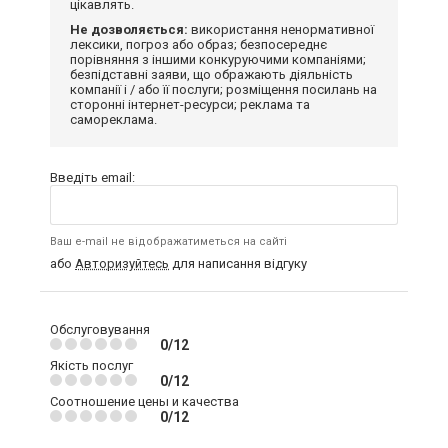
цікавлять.
Не дозволяється:
використання ненормативної
лексики, погроз або образ; безпосереднє
порівняння з іншими конкуруючими компаніями;
безпідставні заяви, що ображають діяльність
компанії і / або її послуги; розміщення посилань на
сторонні інтернет-ресурси; реклама та
самореклама.
Введіть email:
Ваш e-mail не відображатиметься на сайті
або
Авторизуйтесь
для написання відгуку
Обслуговування
0/12
Якість послуг
0/12
Соотношение цены и качества
0/12