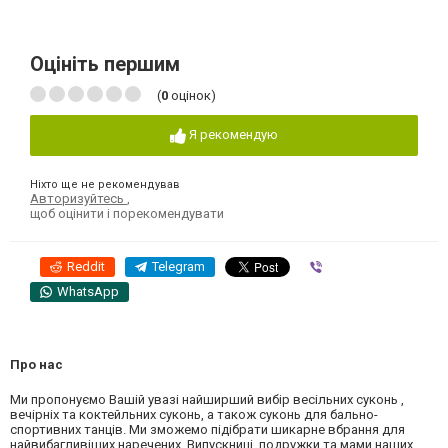
Оцініть першим
(
0
оцінок)
Я рекомендую
Ніхто ще не рекомендував
Авторизуйтесь
,
щоб оцінити і порекомендувати
Reddit
Telegram
Viber
WhatsApp
Про нас
Ми пропонуємо Вашій увазі найширший вибір весільних суконь ,
вечірніх та коктейльних суконь, а також суконь для бально-
спортивних танців. Ми зможемо підібрати шикарне вбрання для
найвибагливіших наречених. Випускниці, подружки та мами наших