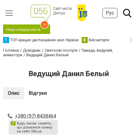
Рус
11
Наші спецпроєкти
Т
ТОП кращих дистанційних шкіл України
В
Військторги
Головна
Довідник
Святкові послуги
Тамада, ведучий,
аніматори
Ведущий Данил Белый
Ведущий Данил Белый
Опис
Відгуки
+380 (97) 8438464
Будь ласка, скажіть,
що дізналися номер
на сайті 056.ua