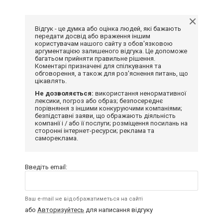
Відгук - це думка або оцінка людей, які бажають
передати досвід або враження іншим
користувачам нашого сайту з обов'язковою
аргументацією залишеного відгука. Це допоможе
багатьом прийняти правильне рішення.
Коментарі призначені для спілкування та
обговорення, а також для роз'яснення питань, що
цікавлять.
Не дозволяється:
використання ненормативної
лексики, погроз або образ; безпосереднє
порівняння з іншими конкуруючими компаніями;
безпідставні заяви, що ображають діяльність
компанії і / або її послуги; розміщення посилань на
сторонні інтернет-ресурси; реклама та
самореклама.
Введіть email:
Ваш e-mail не відображатиметься на сайті
або
Авторизуйтесь
для написання відгуку