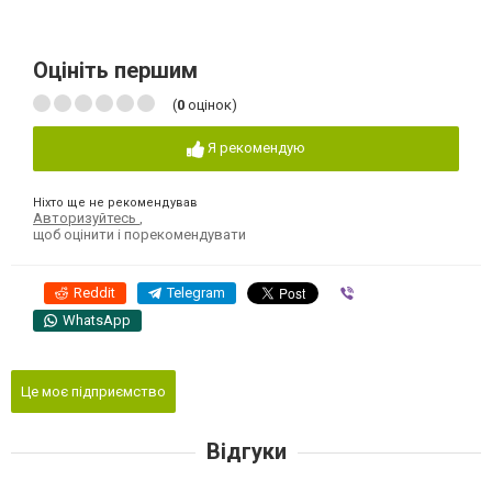
Оцініть першим
(
0
оцінок)
Я рекомендую
Ніхто ще не рекомендував
Авторизуйтесь
,
щоб оцінити і порекомендувати
Reddit
Telegram
Viber
WhatsApp
Це моє підприємство
Відгуки