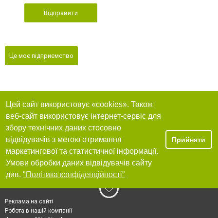
Відправити
Це моє підприємство
Цей сайт використовує «cookies». Також
веб-сайт використовує інтернет-сервіс для
збору технічних даних стосовно
відвідувачів з метою отримання
Прийняти
маркетингової та статистичної інформації.
Умови обробки даних відвідувачів сайту
див.
"Політика конфіденційності"
Реклама на сайті
Робота в нашій компанії