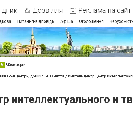
ідник
Дозвілля
Реклама на сайті
дкова
Питання-відповідь
Афіша
Оголошення
Нерухоміст
В
Військторги
виваючі центри, дошкільні заняття
Кмитень центр центр интеллектуал
тр интеллектуального и тв