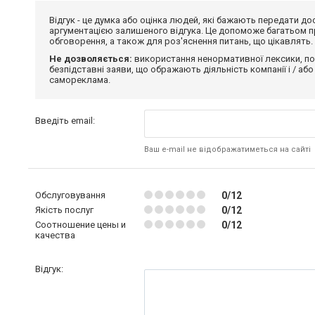
Відгук - це думка або оцінка людей, які бажають передати 
аргументацією залишеного відгука. Це допоможе багатьом пр
обговорення, а також для роз'яснення питань, що цікавлять.
Не дозволяється:
використання ненормативної лексики, по
безпідставні заяви, що ображають діяльність компанії і / або
самореклама.
Введіть email:
Ваш e-mail не відображатиметься на сайті
Обслуговування
0/12
Якість послуг
0/12
Соотношение цены и
0/12
качества
Відгук: