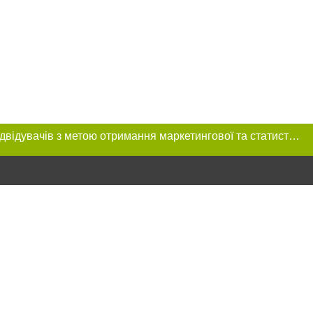
Цей сайт використовує «cookies». Також веб-сайт використовує інтернет-сервіс для збору технічних даних стосовно відвідувачів з метою отримання маркетингової та статистичної інформації. Умови обробки даних відвідувачів сайту див.
ння в тексті
міщення прямого,
 тексті або в
цпроєкт",
реклами.