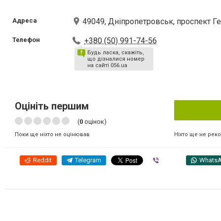
Адреса
49049, Дніпропетровськ, проспект Ге
Телефон
+380 (50) 991-74-56
Будь ласка, скажіть,
що дізналися номер
на сайті 056.ua
Оцініть першим
(
0
оцінок)
Ніхто ще не рек
Поки ще ніхто не оцінював
Reddit
Telegram
Viber
Whats