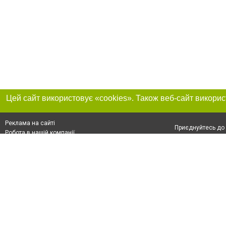
Реклама на сайті
Приєднуйтесь до 
Робота в нашій компанії
Франшиза "CitySites"
Про нас
Контакт
+38 (050) 969-29-16
З питань реклами: +38 (050) 969-29-16. E-mail:
Допускається цит
reklama@056.ua
обов'язкового по
відкритого для по
якості джерела. 
E-mail редакції:
news@056.ua
Матеріали з плаш
"Політичні новини