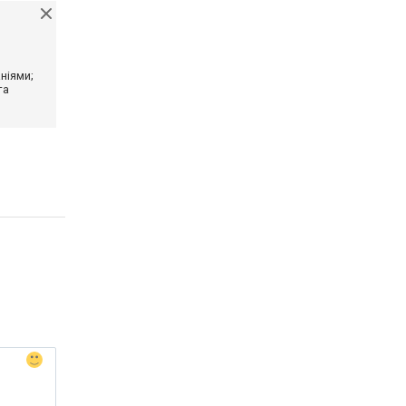
ніями;
та