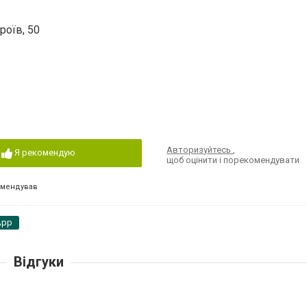
роїв, 50
Авторизуйтесь
,
Я рекомендую
щоб оцінити і порекомендувати
омендував
App
Відгуки