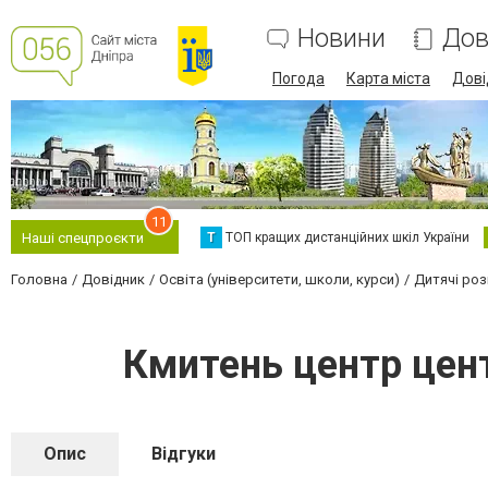
Новини
Дов
Погода
Карта міста
Дові
11
Т
ТОП кращих дистанційних шкіл України
Наші спецпроєкти
Головна
Довідник
Освіта (університети, школи, курси)
Дитячі роз
Кмитень центр цен
Опис
Відгуки