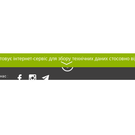
〉
нас :
и
Автори проєкту
ування матеріалів без отримання попередньої згоди 056.ua за умови розміще
силання на 056.ua - Сайт міста Дніпра. Для інтернет-видань обов'язкове роз
шукових систем гіперпосилання на цитовані статті не нижче другого абзацу в
Порушення виняткових прав переслідується Законом.
ками "Новини компаній", "Промо", "Партнерський матеріал", "Партнерський спе
", "Пресреліз", "PR", "Офіційно", "Політична реклама" публікуються на правах 