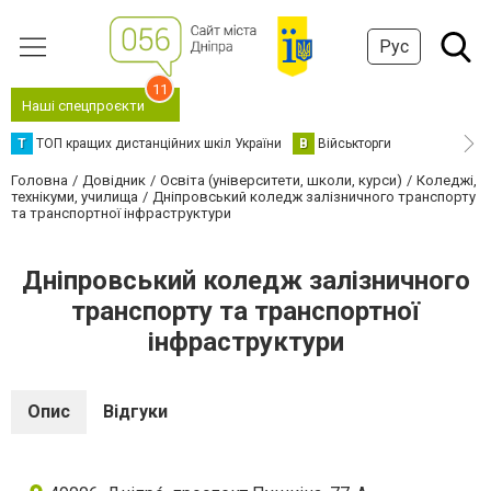
Рус
11
Наші спецпроєкти
Т
ТОП кращих дистанційних шкіл України
В
Військторги
Головна
Довідник
Освіта (університети, школи, курси)
Коледжі,
технікуми, училища
Дніпровський коледж залізничного транспорту
та транспортної інфраструктури
Дніпровський коледж залізничного
транспорту та транспортної
інфраструктури
Опис
Відгуки