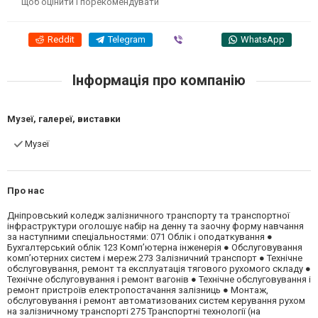
щоб оцінити і порекомендувати
Reddit
Telegram
Viber
WhatsApp
Інформація про компанію
Музеї, галереї, виставки
Музеї
Про нас
Дніпровський коледж залізничного транспорту та транспортної
інфраструктури оголошує набір на денну та заочну форму навчання
за наступними спеціальностями: 071 Облік і оподаткування ●
Бухгалтерський облік 123 Комп’ютерна інженерія ● Обслуговування
комп’ютерних систем і мереж 273 Залізничний транспорт ● Технічне
обслуговування, ремонт та експлуатація тягового рухомого складу ●
Технічне обслуговування і ремонт вагонів ● Технічне обслуговування і
ремонт пристроїв електропостачання залізниць ● Монтаж,
обслуговування і ремонт автоматизованих систем керування рухом
на залізничному транспорті 275 Транспортні технології (на