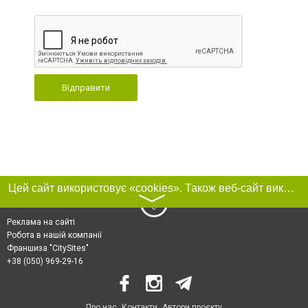
Відправити
Цей сайт використовує «cookies». Також веб-сайт використовує інтернет-сервіс для збору технічних даних стосовно відвідувачів з метою отримання маркетингової та статистичної інформації. Умови обробки даних відвідувачів сайту див.
〉
Реклама на сайті
Робота в нашій компанії
Франшиза "CitySites"
+38 (050) 969-29-16
Про нас
Контакти
Автори проєкту