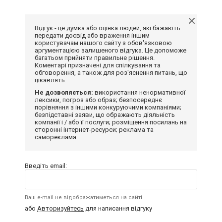
Відгук - це думка або оцінка людей, які бажають
передати досвід або враження іншим
користувачам нашого сайту з обов'язковою
аргументацією залишеного відгука. Це допоможе
багатьом прийняти правильне рішення.
Коментарі призначені для спілкування та
обговорення, а також для роз'яснення питань, що
цікавлять.
Не дозволяється:
використання ненормативної
лексики, погроз або образ; безпосереднє
порівняння з іншими конкуруючими компаніями;
безпідставні заяви, що ображають діяльність
компанії і / або її послуги; розміщення посилань на
сторонні інтернет-ресурси; реклама та
самореклама.
Введіть email:
Ваш e-mail не відображатиметься на сайті
або
Авторизуйтесь
для написання відгуку