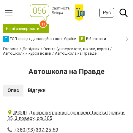
Рус
11
Наші спецпроєкти
Т
ТОП кращих дистанційних шкіл України
В
Військторги
Головна
Довідник
Освіта (університети, школи, курси)
Автошколи й курси водіїв
Автошкола на Правде
Автошкола на Правде
Опис
Відгуки
49000, Дніпропетровськ, проспект Газети Правди,
35, 3 поверх, оф 305
+380 (93) 397-25-59