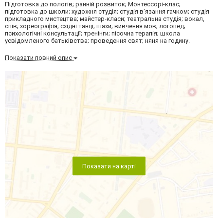
Підготовка до пологів; ранній розвиток; Монтессорі-клас;
підготовка до школи; художня студія; студія в'язання гачком; студія
прикладного мистецтва; майстер-класи; театральна студія; вокал,
спів; хореографія; східні танці; шахи; вивчення мов; логопед;
психологічні консультації; тренінги; пісочна терапія; школа
усвідомленого батьківства; проведення свят; няня на годину.
Показати повний опис
Показати на карті