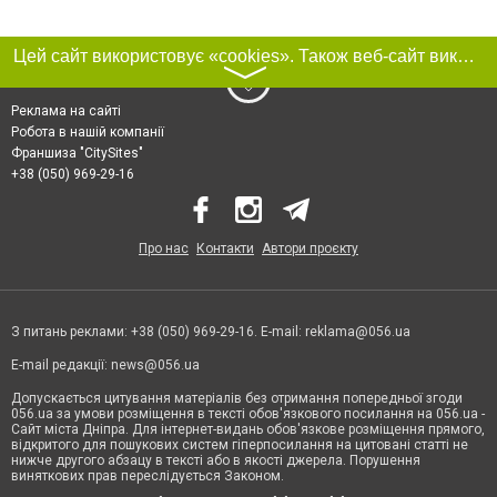
Цей сайт використовує «cookies». Також веб-сайт використовує інтернет-сервіс для збору технічних даних стосовно відвідувачів з метою отримання маркетингової та статистичної інформації. Умови обробки даних відвідувачів сайту див.
〉
Реклама на сайті
Робота в нашій компанії
Франшиза "CitySites"
+38 (050) 969-29-16
Про нас
Контакти
Автори проєкту
З питань реклами: +38 (050) 969-29-16. E-mail:
reklama@056.ua
E-mail редакції:
news@056.ua
Допускається цитування матеріалів без отримання попередньої згоди
056.ua за умови розміщення в тексті обов'язкового посилання на 056.ua -
Сайт міста Дніпра. Для інтернет-видань обов'язкове розміщення прямого,
відкритого для пошукових систем гіперпосилання на цитовані статті не
нижче другого абзацу в тексті або в якості джерела. Порушення
виняткових прав переслідується Законом.