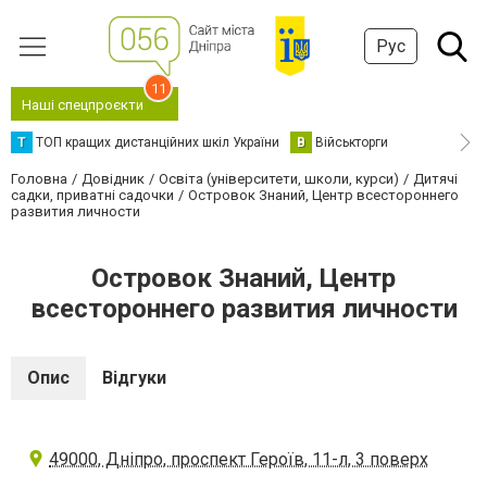
Рус
11
Наші спецпроєкти
Т
ТОП кращих дистанційних шкіл України
В
Військторги
Головна
Довідник
Освіта (університети, школи, курси)
Дитячі
садки, приватні садочки
Островок Знаний, Центр всестороннего
развития личности
Островок Знаний, Центр
всестороннего развития личности
Опис
Відгуки
49000, Дніпро, проспект Героїв, 11-л, 3 поверх