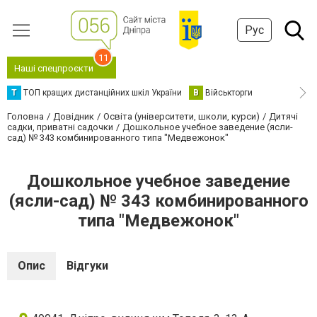
Рус
11
Наші спецпроєкти
Т
ТОП кращих дистанційних шкіл України
В
Військторги
Головна
Довідник
Освіта (університети, школи, курси)
Дитячі
садки, приватні садочки
Дошкольное учебное заведение (ясли-
сад) № 343 комбинированного типа "Медвежонок"
Дошкольное учебное заведение
(ясли-сад) № 343 комбинированного
типа "Медвежонок"
Опис
Відгуки