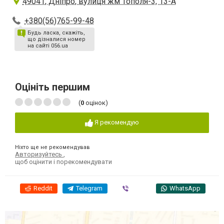
49041, Дніпро, вулиця жм Тополя-3, 13-А
+380(56)765-99-48
Будь ласка, скажіть,
що дізналися номер
на сайті 056.ua
Оцініть першим
(
0
оцінок)
Я рекомендую
Ніхто ще не рекомендував
Авторизуйтесь
,
щоб оцінити і порекомендувати
Reddit
Telegram
Viber
WhatsApp