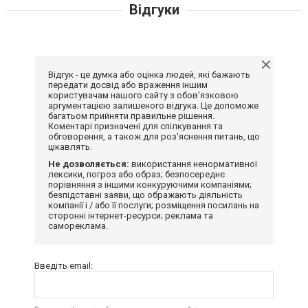
Відгуки
Відгук - це думка або оцінка людей, які бажають
передати досвід або враження іншим
користувачам нашого сайту з обов'язковою
аргументацією залишеного відгука. Це допоможе
багатьом прийняти правильне рішення.
Коментарі призначені для спілкування та
обговорення, а також для роз'яснення питань, що
цікавлять.
Не дозволяється:
використання ненормативної
лексики, погроз або образ; безпосереднє
порівняння з іншими конкуруючими компаніями;
безпідставні заяви, що ображають діяльність
компанії і / або її послуги; розміщення посилань на
сторонні інтернет-ресурси; реклама та
самореклама.
Введіть email: