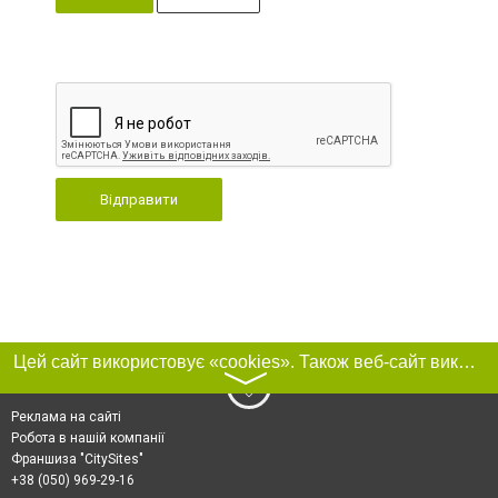
Відправити
Цей сайт використовує «cookies». Також веб-сайт використовує інтернет-сервіс для збору технічних даних стосовно відвідувачів з метою отримання маркетингової та статистичної інформації. Умови обробки даних відвідувачів сайту див.
〉
Реклама на сайті
Робота в нашій компанії
Франшиза "CitySites"
+38 (050) 969-29-16