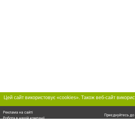
Реклама на сайті
Приєднуйтесь до 
Робота в нашій компанії
Франшиза "CitySites"
Про нас
Контакт
+38 (050) 969-29-16