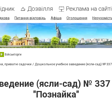
ідник
Дозвілля
Реклама на сайті
дкова
Питання-відповідь
Афіша
Оголошення
Нерухоміст
В
Військторги
ки, приватні садочки
Дошкольное учебное заведение (ясли-сад) № 337
ведение (ясли-сад) № 337
"Познайка"