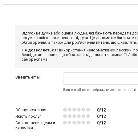
Відгук - це думка або оцінка людей, які бажають передати 
аргументацією залишеного відгука. Це допоможе багатьом пр
обговорення, а також для роз'яснення питань, що цікавлять.
Не дозволяється:
використання ненормативної лексики, по
безпідставні заяви, що ображають діяльність компанії і / або
самореклама.
Введіть email:
Ваш e-mail не відображатиметься на сайті
Обслуговування
0/12
Якість послуг
0/12
Соотношение цены и
0/12
качества