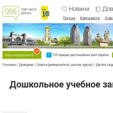
Новини
Дов
Погода
Карта міста
Дові
11
Т
ТОП кращих дистанційних шкіл України
Наші спецпроєкти
Головна
Довідник
Освіта (університети, школи, курси)
Дитячі сад
Дошкольное учебное за