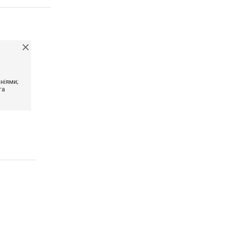
ніями;
та