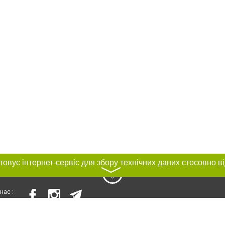
〉
нас :
и
Автори проєкту