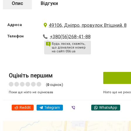
Опис
Відгуки
Адреса
49106, Дніпро, провулок Втішний, 8
Телефон
+380(56)268-41-88
Будь ласка, скажіть,
що дізналися номер
на сайті 056.ua
Оцініть першим
(
0
оцінок)
Ніхто ще не рек
Поки ще ніхто не оцінював
Reddit
Telegram
Viber
WhatsApp