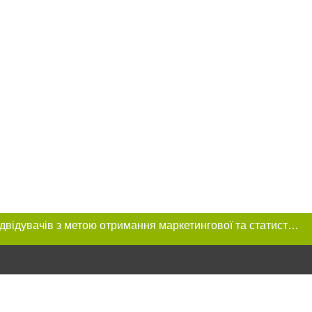
Цей сайт використовує «cookies». Також веб-сайт використовує інтернет-сервіс для збору технічних даних стосовно відвідувачів з метою отримання маркетингової та статистичної інформації. Умови обробки даних відвідувачів сайту див.