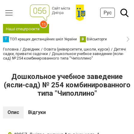
Рус
11
Наші спецпроєкти
Т
ТОП кращих дистанційних шкіл України
В
Військторги
Головна
Довідник
Освіта (університети, школи, курси)
Дитячі
садки, приватні садочки
Дошкольное учебное заведение (ясли-
сад) № 254 комбинированного типа "Чиполлино"
Дошкольное учебное заведение
(ясли-сад) № 254 комбинированного
типа "Чиполлино"
Опис
Відгуки