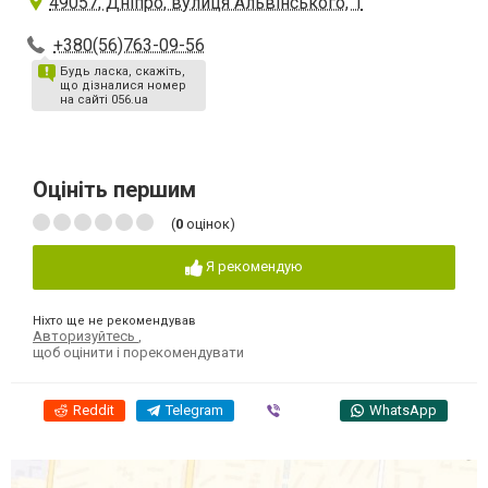
49057, Дніпро, вулиця Альвінського, 1
+380(56)763-09-56
Будь ласка, скажіть,
що дізналися номер
на сайті 056.ua
Оцініть першим
(
0
оцінок)
Я рекомендую
Ніхто ще не рекомендував
Авторизуйтесь
,
щоб оцінити і порекомендувати
Reddit
Telegram
Viber
WhatsApp