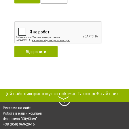
Відправити
Цей сайт використовує «cookies». Також веб-сайт використовує інтернет-сервіс для збору технічних даних стосовно відвідувачів з метою отримання маркетингової та статистичної інформації. Умови обробки даних відвідувачів сайту див.
〉
Реклама на сайті
Робота в нашій компанії
Франшиза "CitySites"
+38 (050) 969-29-16