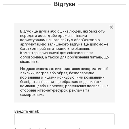
Відгуки
Відгук - це думка або оцінка людей, які бажають
передати досвід або враження іншим
користувачам нашого сайту з обов'язковою
аргументацією залишеного відгука. Це допоможе
багатьом прийняти правильне рішення.
Коментарі призначені для спілкування та
обговорення, а також для роз'яснення питань, що
цікавлять.
Не дозволяється:
використання ненормативної
лексики, погроз або образ; безпосереднє
порівняння з іншими конкуруючими компаніями;
безпідставні заяви, що ображають діяльність
компанії і / або її послуги; розміщення посилань на
сторонні інтернет-ресурси; реклама та
самореклама.
Введіть email: