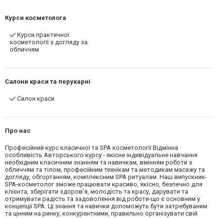
Курси косметолога
Курси практичної
косметології з догляду за
обличчям
Салони краси та перукарні
Салон краси
Про нас
Професійний курс класичної та SPA косметології Відмінна
особливість Авторського курсу - якісне індивідуальне навчання
необхідним класичним знанням та навичкам, вмінням роботи з
обличчям та тілом, професійним технікам та методикам масажу та
догляду, обгортанням, комплексним SPA ритуалам. Наш випускник-
SPA-косметолог зможе працювати красиво, якісно, безпечно для
клієнта, зберігати здоров'я, молодість та красу, дарувати та
отримувати радість та задоволення від роботи-що є основним у
концепції SPA. Ці знання та навички допоможуть бути затребуваним
та цінним на ринку, конкурентними, правильно організувати свій