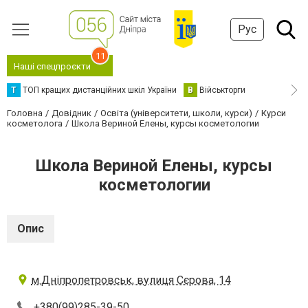
Рус
11
Наші спецпроєкти
Т
ТОП кращих дистанційних шкіл України
В
Військторги
Головна
Довідник
Освіта (університети, школи, курси)
Курси
косметолога
Школа Вериной Eлены, курсы косметологии
Школа Вериной Eлены, курсы
косметологии
Опис
м.Дніпропетровськ, вулиця Сєрова, 14
+380(99)285-39-50