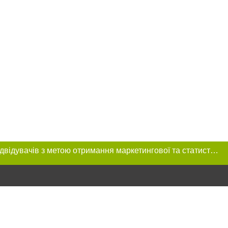
Цей сайт використовує «cookies». Також веб-сайт використовує інтернет-сервіс для збору технічних даних стосовно відвідувачів з метою отримання маркетингової та статистичної інформації. Умови обробки даних відвідувачів сайту див.