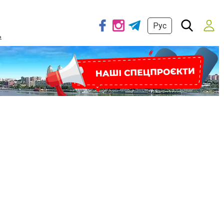
Рус
ь