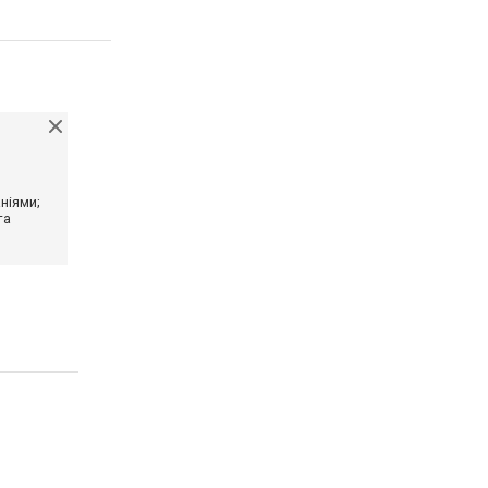
ніями;
та