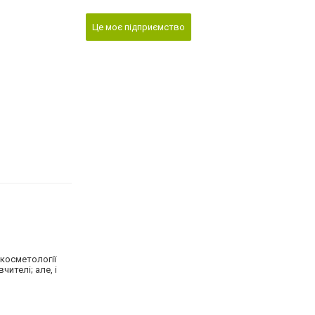
Це моє підприємство
 косметології
ителі; але, і