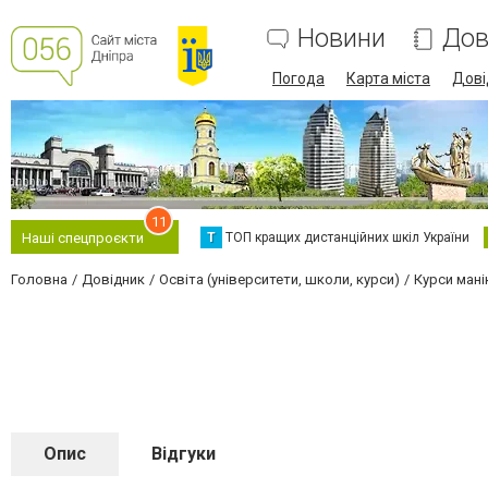
Новини
Дов
Погода
Карта міста
Дові
11
Т
ТОП кращих дистанційних шкіл України
Наші спецпроєкти
Головна
Довідник
Освіта (університети, школи, курси)
Курси ман
Опис
Відгуки