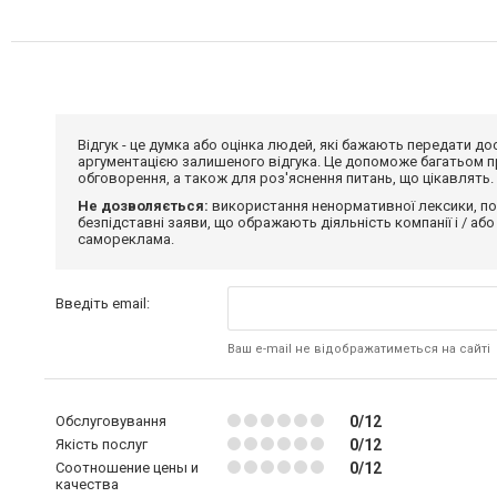
Відгук - це думка або оцінка людей, які бажають передати 
аргументацією залишеного відгука. Це допоможе багатьом пр
обговорення, а також для роз'яснення питань, що цікавлять.
Не дозволяється:
використання ненормативної лексики, по
безпідставні заяви, що ображають діяльність компанії і / або
самореклама.
Введіть email:
Ваш e-mail не відображатиметься на сайті
Обслуговування
0/12
Якість послуг
0/12
Соотношение цены и
0/12
качества