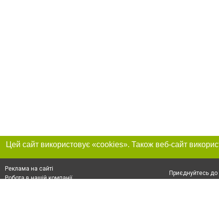
Реклама на сайті
Приєднуйтесь до 
Робота в нашій компанії
Франшиза "CitySites"
Про нас
Контакт
+38 (050) 969-29-16