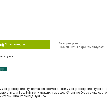
Авторизуйтесь
,
Я рекомендую
щоб оцінити і порекомендувати
омендував
App
и у Дніпропетровську, навчання косметологів у Дніпропетровську,школа
цюють для Вас. Вчіться у кращих, тому що: «Учень не буває вище свого вч
итель». Євангеліє від Луки 6:40