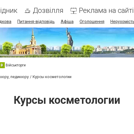
ідник
Дозвілля
Реклама на сайті
дкова
Питання-відповідь
Афіша
Оголошення
Нерухоміст
В
Військторги
ікюру, педикюру
Курсы косметологии
Курсы косметологии