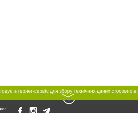
〉
нас :
и
Автори проєкту