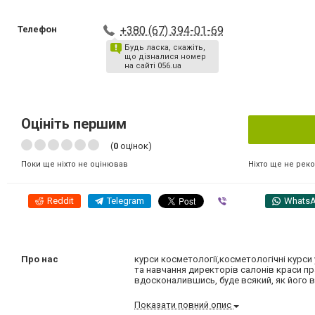
Телефон
+380 (67) 394-01-69
Будь ласка, скажіть,
що дізналися номер
на сайті 056.ua
Оцініть першим
(
0
оцінок)
Ніхто ще не рек
Поки ще ніхто не оцінював
Reddit
Telegram
Viber
Whats
Про нас
курси косметології,косметологічні курс
та навчання директорів салонів краси пра
вдосконалившись, буде всякий, як його вч
Показати повний опис