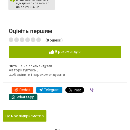
що дізналися номер
на сайті 056.ua
Оцініть першим
(
0
оцінок)
Я рекомендую
Ніхто ще не рекомендував
Авторизуйтесь
,
щоб оцінити і порекомендувати
Reddit
Telegram
Viber
WhatsApp
Це моє підприємство