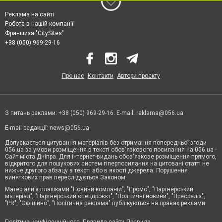
Реклама на сайті
Робота в нашій компанії
Франшиза "CitySites"
+38 (050) 969-29-16
Про нас
Контакти
Автори проєкту
З питань реклами: +38 (050) 969-29-16. E-mail:
reklama@056.ua
E-mail редакції:
news@056.ua
Допускається цитування матеріалів без отримання попередньої згоди
056.ua за умови розміщення в тексті обов'язкового посилання на 056.ua -
Сайт міста Дніпра. Для інтернет-видань обов'язкове розміщення прямого,
відкритого для пошукових систем гіперпосилання на цитовані статті не
нижче другого абзацу в тексті або в якості джерела. Порушення
виняткових прав переслідується Законом.
Матеріали з плашками "Новини компаній", "Промо", "Партнерський
матеріал", "Партнерський спецпроєкт", "Політичні новини", "Пресреліз",
"PR", "Офіційно", "Політична реклама" публікуються на правах реклами.