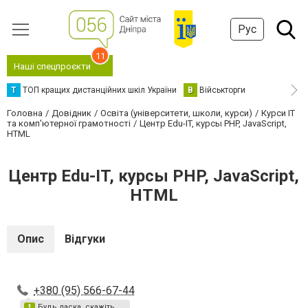
Рус
11
Наші спецпроєкти
Т
ТОП кращих дистанційних шкіл України
В
Військторги
Головна
Довідник
Освіта (університети, школи, курси)
Курси IT
та комп'ютерної грамотності
Центр Edu-IT, курсы PHP, JavaScript,
HTML
Центр Edu-IT, курсы PHP, JavaScript,
HTML
Опис
Відгуки
+380 (95) 566-67-44
Будь ласка, скажіть,