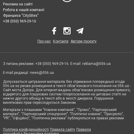
Реклама на сайті
Робота в нашій компанії
Франшиза "CitySites"
+38 (050) 969-29-16
Про нас
Контакти
Автори проєкту
З питань реклами: +38 (050) 969-29-16. E-mail:
reklama@056.ua
E-mail редакції:
news@056.ua
Допускається цитування матеріалів без отримання попередньої згоди
056.ua за умови розміщення в тексті обов'язкового посилання на 056.ua -
Сайт міста Дніпра. Для інтернет-видань обов'язкове розміщення прямого,
відкритого для пошукових систем гіперпосилання на цитовані статті не
нижче другого абзацу в тексті або в якості джерела. Порушення
виняткових прав переслідується Законом.
Матеріали з плашками "Новини компаній", "Промо", "Партнерський
матеріал", "Партнерський спецпроєкт", "Політичні новини", "Пресреліз",
"PR", "Офіційно", "Політична реклама" публікуються на правах реклами.
Політика конфіденційності
Правила сайту
Правила
класифайд
Редакційна політика