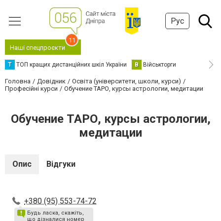
Рус
11
Наші спецпроєкти
Т
ТОП кращих дистанційних шкіл України
В
Військторги
Головна
Довідник
Освіта (університети, школи, курси)
Професійні курси
Обучение ТАРО, курсы астрологии, медитации
Обучение ТАРО, курсы астрологии,
медитации
Опис
Відгуки
+380 (95) 553-74-72
Будь ласка, скажіть,
що дізналися номер