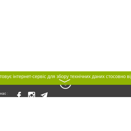
〉
нас :
и
Автори проєкту
ування матеріалів без отримання попередньої згоди 056.ua за умови розміще
силання на 056.ua - Сайт міста Дніпра. Для інтернет-видань обов'язкове роз