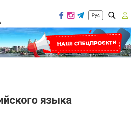
Рус
ь
лийского языка