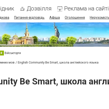
ідник
Дозвілля
Реклама на сайті
дкова
Питання-відповідь
Афіша
Оголошення
Нерухоміст
В
Військторги
емних мов
English Community Be Smart, школа английского языка
nity Be Smart, школа анг