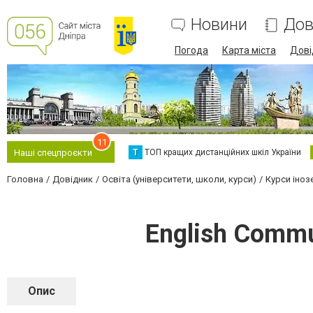
Новини
Дов
Погода
Карта міста
Дові
11
Т
ТОП кращих дистанційних шкіл України
Наші спецпроєкти
Головна
Довідник
Освіта (університети, школи, курси)
Курси іноз
English Commu
Опис