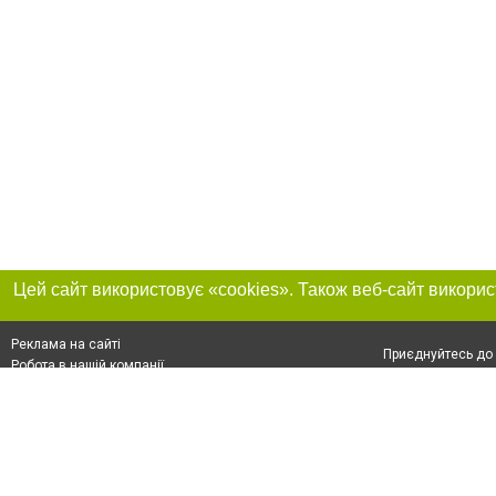
Реклама на сайті
Приєднуйтесь до 
Робота в нашій компанії
Франшиза "CitySites"
Про нас
Контакт
+38 (050) 969-29-16
З питань реклами: +38 (050) 969-29-16. E-mail:
Допускається цит
reklama@056.ua
обов'язкового по