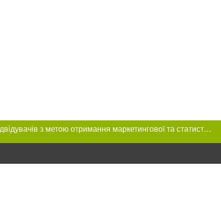
Цей сайт використовує «cookies». Також веб-сайт використовує інтернет-сервіс для збору технічних даних стосовно відвідувачів з метою отримання маркетингової та статистичної інформації. Умови обробки даних відвідувачів сайту див.
ння в тексті
міщення прямого,