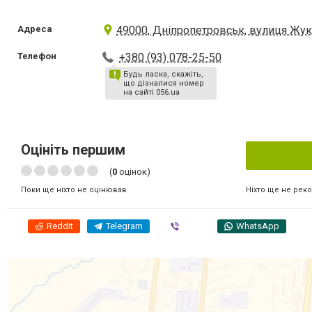
Адреса
49000, Дніпропетровськ, вулиця Жук
Телефон
+380 (93) 078-25-50
Будь ласка, скажіть,
що дізналися номер
на сайті 056.ua
Оцініть першим
(
0
оцінок)
Ніхто ще не рек
Поки ще ніхто не оцінював
Reddit
Telegram
Viber
WhatsApp