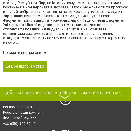
столиці Республіки Кіпр, на історичному острові – перетині трьох
континентів - Університет відкриває широкі можливості та пропонує
великий вибір спеціальностей на чотирьох факультетах: - Факультет
Управління Бізнесом - Факультет Громадських наук та Права -
Факультет прикладних та інженерних наук - Педагогічний факультет
Університет Нікосії відкриває рівні можливості для кожного
студента та поєднує індивідуальний підхід із найкращими
елементами системи західної освіти, відповідаючи найвищим
стандартам якості. Більше 90% викладацького складу Університету
мають с...
Показати повний опис
Це моє підприємство
Цей сайт використовує «cookies». Також веб-сайт використовує інтернет-сервіс для збору технічних даних стосовно відвідувачів з метою отримання маркетингової та статистичної інформації. Умови обробки даних відвідувачів сайту див.
〉
Реклама на сайті
Робота в нашій компанії
Франшиза "CitySites"
+38 (050) 969-29-16