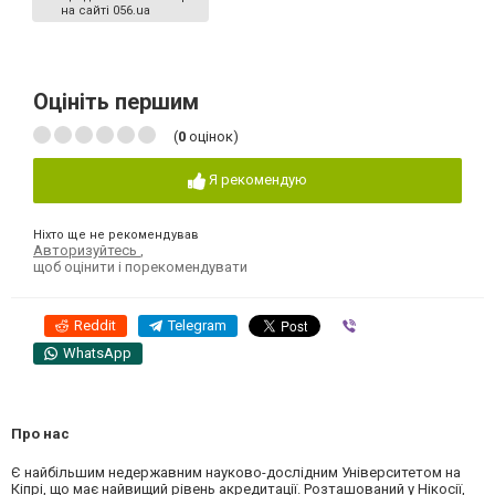
на сайті 056.ua
Оцініть першим
(
0
оцінок)
Я рекомендую
Ніхто ще не рекомендував
Авторизуйтесь
,
щоб оцінити і порекомендувати
Reddit
Telegram
Viber
WhatsApp
Про нас
Є найбільшим недержавним науково-дослідним Університетом на
Кіпрі, що має найвищий рівень акредитації. Розташований у Нікосії,