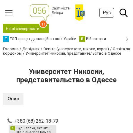
Рус
11
Наші спецпроєкти
Т
ТОП кращих дистанційних шкіл України
В
Військторги
Головна
Довідник
Освіта (університети, школи, курси)
Освіта за
кордоном
Университет Никосии, представительство в Одессе
Университет Никосии,
представительство в Одессе
Опис
+380 (68) 252-18-79
Будь ласка, скажіть,
що дізналися номер