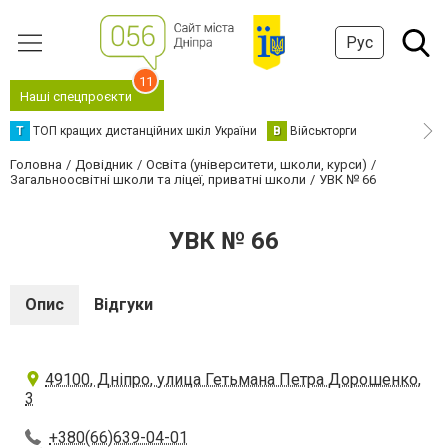
Рус
11
Наші спецпроєкти
Т
ТОП кращих дистанційних шкіл України
В
Військторги
Головна
Довідник
Освіта (університети, школи, курси)
Загальноосвітні школи та ліцеї, приватні школи
УВК № 66
УВК № 66
Опис
Відгуки
49100, Дніпро, улица Гетьмана Петра Дорошенко,
3
+380(66)639-04-01