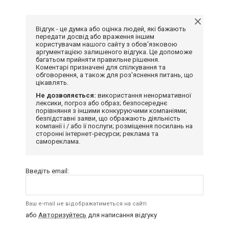
Відгук - це думка або оцінка людей, які бажають
передати досвід або враження іншим
користувачам нашого сайту з обов'язковою
аргументацією залишеного відгука. Це допоможе
багатьом прийняти правильне рішення.
Коментарі призначені для спілкування та
обговорення, а також для роз'яснення питань, що
цікавлять.
Не дозволяється:
використання ненормативної
лексики, погроз або образ; безпосереднє
порівняння з іншими конкуруючими компаніями;
безпідставні заяви, що ображають діяльність
компанії і / або її послуги; розміщення посилань на
сторонні інтернет-ресурси; реклама та
самореклама.
Введіть email:
Ваш e-mail не відображатиметься на сайті
або
Авторизуйтесь
для написання відгуку