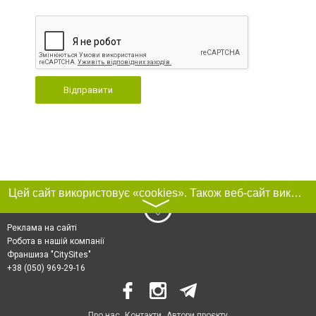
Відправити
Цей сайт використовує «cookies». Також веб-сайт використовує інтернет-сервіс для збору технічних даних стосовно відвідувачів з метою отримання маркетингової та статистичної інформації. Умови обробки даних відвідувачів сайту див.
〉
Реклама на сайті
Робота в нашій компанії
Франшиза "CitySites"
+38 (050) 969-29-16
Про нас
Контакти
Автори проєкту