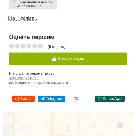
що дізналися номер
на сайті 056.ua
Ще 1 філіал
Оцініть першим
(
0
оцінок)
Я рекомендую
Ніхто ще не рекомендував
Авторизуйтесь
,
щоб оцінити і порекомендувати
Reddit
Telegram
Viber
WhatsApp