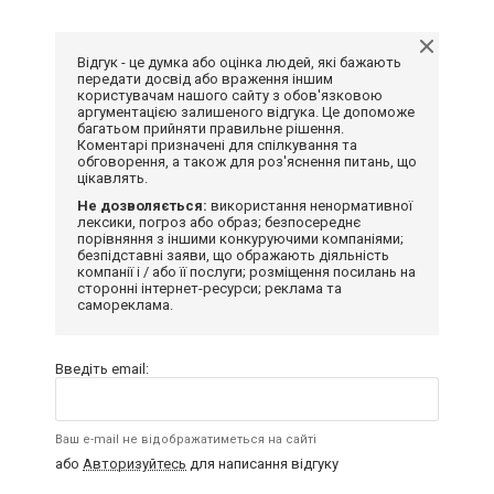
Відгук - це думка або оцінка людей, які бажають
передати досвід або враження іншим
користувачам нашого сайту з обов'язковою
аргументацією залишеного відгука. Це допоможе
багатьом прийняти правильне рішення.
Коментарі призначені для спілкування та
обговорення, а також для роз'яснення питань, що
цікавлять.
Не дозволяється:
використання ненормативної
лексики, погроз або образ; безпосереднє
порівняння з іншими конкуруючими компаніями;
безпідставні заяви, що ображають діяльність
компанії і / або її послуги; розміщення посилань на
сторонні інтернет-ресурси; реклама та
самореклама.
Введіть email:
Ваш e-mail не відображатиметься на сайті
або
Авторизуйтесь
для написання відгуку