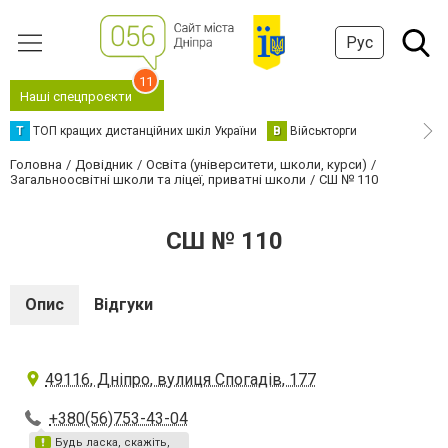
Рус
11
Наші спецпроєкти
Т
ТОП кращих дистанційних шкіл України
В
Військторги
Головна
Довідник
Освіта (університети, школи, курси)
Загальноосвітні школи та ліцеї, приватні школи
СШ № 110
СШ № 110
Опис
Відгуки
49116, Дніпро, вулиця Спогадів, 177
+380(56)753-43-04
Будь ласка, скажіть,