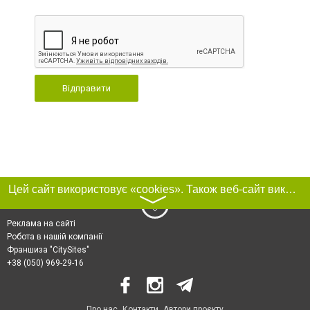
Відправити
Цей сайт використовує «cookies». Також веб-сайт використовує інтернет-сервіс для збору технічних даних стосовно відвідувачів з метою отримання маркетингової та статистичної інформації. Умови обробки даних відвідувачів сайту див.
〉
Реклама на сайті
Робота в нашій компанії
Франшиза "CitySites"
+38 (050) 969-29-16
Про нас
Контакти
Автори проєкту