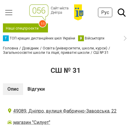
Рус
11
Наші спецпроєкти
Т
ТОП кращих дистанційних шкіл України
В
Військторги
Головна
Довідник
Освіта (університети, школи, курси)
Загальноосвітні школи та ліцеї, приватні школи
СШ № 31
СШ № 31
Опис
Відгуки
49089, Дніпро, вулиця Фабрично-Заводська, 22
магазин "Силует"