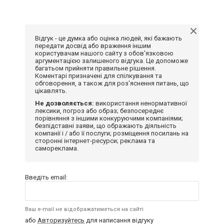
Відгук - це думка або оцінка людей, які бажають
передати досвід або враження іншим
користувачам нашого сайту з обов'язковою
аргументацією залишеного відгука. Це допоможе
багатьом прийняти правильне рішення.
Коментарі призначені для спілкування та
обговорення, а також для роз'яснення питань, що
цікавлять.
Не дозволяється:
використання ненормативної
лексики, погроз або образ; безпосереднє
порівняння з іншими конкуруючими компаніями;
безпідставні заяви, що ображають діяльність
компанії і / або її послуги; розміщення посилань на
сторонні інтернет-ресурси; реклама та
самореклама.
Введіть email:
Ваш e-mail не відображатиметься на сайті
або
Авторизуйтесь
для написання відгуку