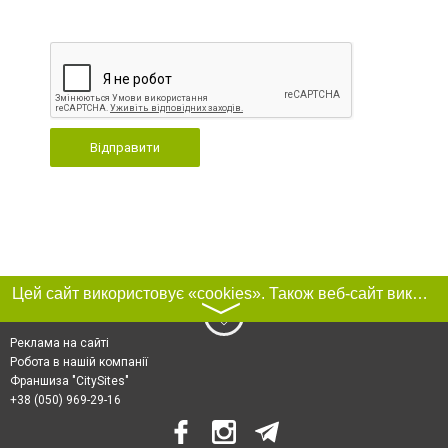
Відправити
Цей сайт використовує «cookies». Також веб-сайт використовує інтернет-сервіс для збору технічних даних стосовно відвідувачів з метою отримання маркетингової та статистичної інформації. Умови обробки даних відвідувачів сайту див.
〉
Реклама на сайті
Робота в нашій компанії
Франшиза "CitySites"
+38 (050) 969-29-16