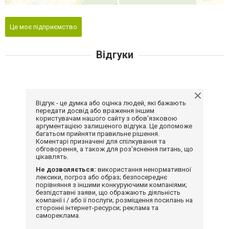
Це моє підприємство
Відгуки
Відгук - це думка або оцінка людей, які бажають
передати досвід або враження іншим
користувачам нашого сайту з обов'язковою
аргументацією залишеного відгука. Це допоможе
багатьом прийняти правильне рішення.
Коментарі призначені для спілкування та
обговорення, а також для роз'яснення питань, що
цікавлять.
Не дозволяється:
використання ненормативної
лексики, погроз або образ; безпосереднє
порівняння з іншими конкуруючими компаніями;
безпідставні заяви, що ображають діяльність
компанії і / або її послуги; розміщення посилань на
сторонні інтернет-ресурси; реклама та
самореклама.