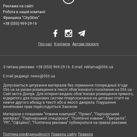
Реклама на сайті
Робота в нашій компанії
Франшиза "CitySites"
+38 (050) 969-29-16
Про нас
Контакти
Автори проєкту
З питань реклами: +38 (050) 969-29-16. E-mail:
reklama@056.ua
E-mail редакції:
news@056.ua
Допускається цитування матеріалів без отримання попередньої згоди
056.ua за умови розміщення в тексті обов'язкового посилання на 056.ua -
Сайт міста Дніпра. Для інтернет-видань обов'язкове розміщення прямого,
відкритого для пошукових систем гіперпосилання на цитовані статті не
нижче другого абзацу в тексті або в якості джерела. Порушення
виняткових прав переслідується Законом.
Матеріали з плашками "Новини компаній", "Промо", "Партнерський
матеріал", "Партнерський спецпроєкт", "Політичні новини", "Пресреліз",
"PR", "Офіційно", "Політична реклама" публікуються на правах реклами.
Політика конфіденційності
Правила сайту
Правила