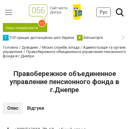
Рус
11
Наші спецпроєкти
Т
ТОП кращих дистанційних шкіл України
В
Військторги
Головна
Довідник
Міські служби, влада
Адміністрація та органи
управління
Правобережное объединенное управление пенсионного
фонда в г.Днепре
Правобережное объединенное
управление пенсионного фонда в
г.Днепре
Опис
Відгуки