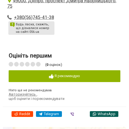
49000, Дніпро, проспект Дмитра Яворницького,
75
+380(56)745-41-38
Будь ласка, скажіть,
що дізналися номер
на сайті 056.ua
Оцініть першим
(
0
оцінок)
Я рекомендую
Ніхто ще не рекомендував
Авторизуйтесь
,
щоб оцінити і порекомендувати
Reddit
Telegram
Viber
WhatsApp