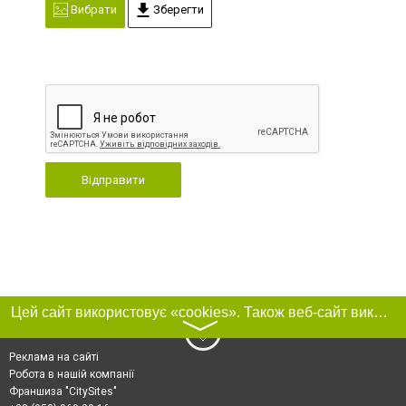
Вибрати
Зберегти
Відправити
Цей сайт використовує «cookies». Також веб-сайт використовує інтернет-сервіс для збору технічних даних стосовно відвідувачів з метою отримання маркетингової та статистичної інформації. Умови обробки даних відвідувачів сайту див.
〉
Реклама на сайті
Робота в нашій компанії
Франшиза "CitySites"