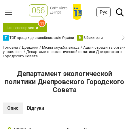
Рус
11
Наші спецпроєкти
Т
ТОП кращих дистанційних шкіл України
В
Військторги
Головна
Довідник
Міські служби, влада
Адміністрація та органи
управління
Департамент экологической политики Днепровского
Городского Совета
Департамент экологической
политики Днепровского Городского
Совета
Опис
Відгуки