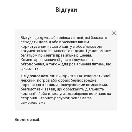
Відгуки
Відгук - це думка або оцінка людей, які бажають
передати досвід або враження іншим
користувачам нашого сайту з обов'язковою
аргументацією залишеного відгука. Це допоможе
багатьом прийняти правильне рішення.
Коментарі призначені для спілкування та
обговорення, а також для роз'яснення питань, що
цікавлять.
Не дозволяється:
використання ненормативної
лексики, погроз або образ; безпосереднє
порівняння з іншими конкуруючими компаніями;
безпідставні заяви, що ображають діяльність
компанії і / або її послуги; розміщення посилань на
сторонні інтернет-ресурси; реклама та
самореклама.
Введіть email: