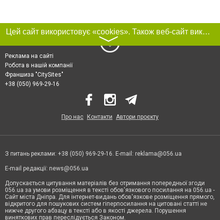
Цей сайт використовує «cookies». Також веб-сайт використовує інтернет-сервіс для збору технічних даних стосовно відвідувачів з метою отримання маркетингової та статистичної інформації. Умови обробки даних відвідувачів сайту див.
〉
Реклама на сайті
Робота в нашій компанії
Франшиза "CitySites"
+38 (050) 969-29-16
Про нас
Контакти
Автори проєкту
З питань реклами: +38 (050) 969-29-16. E-mail:
reklama@056.ua
E-mail редакції:
news@056.ua
Допускається цитування матеріалів без отримання попередньої згоди
056.ua за умови розміщення в тексті обов'язкового посилання на 056.ua -
Сайт міста Дніпра. Для інтернет-видань обов'язкове розміщення прямого,
відкритого для пошукових систем гіперпосилання на цитовані статті не
нижче другого абзацу в тексті або в якості джерела. Порушення
виняткових прав переслідується Законом.