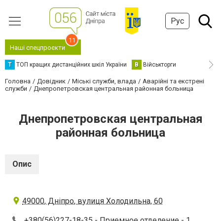
Рус
11
Наші спецпроєкти
Т
ТОП кращих дистанційних шкіл України
В
Військторги
Головна
Довідник
Міські служби, влада
Аварійні та екстрені
служби
Днепропетровская центральная районная больница
Днепропетровская центральная
районная больница
Опис
49000, Дніпро, вулиця Холодильна, 60
+380(56)227-18-35
- Приемное отделение - 1