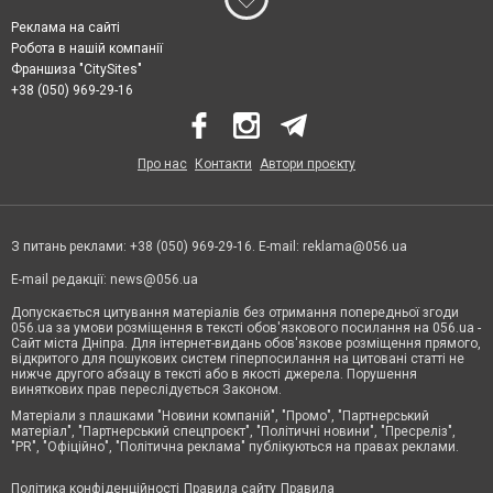
Реклама на сайті
Робота в нашій компанії
Франшиза "CitySites"
+38 (050) 969-29-16
Про нас
Контакти
Автори проєкту
З питань реклами: +38 (050) 969-29-16. E-mail:
reklama@056.ua
E-mail редакції:
news@056.ua
Допускається цитування матеріалів без отримання попередньої згоди
056.ua за умови розміщення в тексті обов'язкового посилання на 056.ua -
Сайт міста Дніпра. Для інтернет-видань обов'язкове розміщення прямого,
відкритого для пошукових систем гіперпосилання на цитовані статті не
нижче другого абзацу в тексті або в якості джерела. Порушення
виняткових прав переслідується Законом.
Матеріали з плашками "Новини компаній", "Промо", "Партнерський
матеріал", "Партнерський спецпроєкт", "Політичні новини", "Пресреліз",
"PR", "Офіційно", "Політична реклама" публікуються на правах реклами.
Політика конфіденційності
Правила сайту
Правила