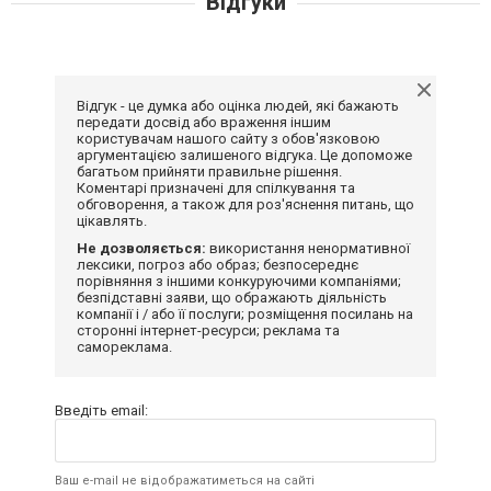
Відгуки
Відгук - це думка або оцінка людей, які бажають
передати досвід або враження іншим
користувачам нашого сайту з обов'язковою
аргументацією залишеного відгука. Це допоможе
багатьом прийняти правильне рішення.
Коментарі призначені для спілкування та
обговорення, а також для роз'яснення питань, що
цікавлять.
Не дозволяється:
використання ненормативної
лексики, погроз або образ; безпосереднє
порівняння з іншими конкуруючими компаніями;
безпідставні заяви, що ображають діяльність
компанії і / або її послуги; розміщення посилань на
сторонні інтернет-ресурси; реклама та
самореклама.
Введіть email:
Ваш e-mail не відображатиметься на сайті