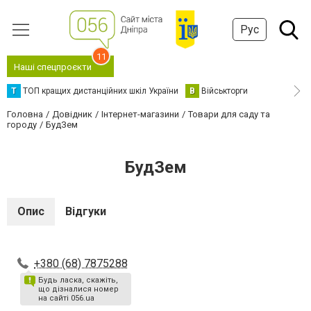
Рус
11
Наші спецпроєкти
Т
ТОП кращих дистанційних шкіл України
В
Військторги
Головна
Довідник
Інтернет-магазини
Товари для саду та
городу
БудЗем
БудЗем
Опис
Відгуки
+380 (68) 7875288
Будь ласка, скажіть,
що дізналися номер
на сайті 056.ua