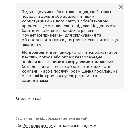
Відгук - це думка або оцінка людей, які бажають
передати досвід або враження іншим
користувачам нашого сайту з обов'язковою
аргументацією залишеного відгука. Це допоможе
багатьом прийняти правильне рішення.
Коментарі призначені для спілкування та
обговорення, а також для роз'яснення питань, що
цікавлять.
Не дозволяється:
використання ненормативної
лексики, погроз або образ; безпосереднє
порівняння з іншими конкуруючими компаніями;
безпідставні заяви, що ображають діяльність
компанії і / або її послуги; розміщення посилань на
сторонні інтернет-ресурси; реклама та
самореклама.
Введіть email:
Ваш e-mail не відображатиметься на сайті
або
Авторизуйтесь
для написання відгуку