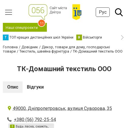
Рус
11
Наші спецпроєкти
Т
ТОП кращих дистанційних шкіл України
В
Військторги
Головна
Довідник
Декор, товари для дому, господарські
товари
Текстиль, швейна фурнітура
ТК-Домашний текстиль ООО
ТК-Домашний текстиль ООО
Опис
Відгуки
49000, Дніпропетровськ, вулиця Суворова, 35
+380 (56) 792-25-54
Будь ласка, скажіть,