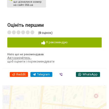
що дізналися номер
на сайті 056.ua
Оцініть першим
(
0
оцінок)
Я рекомендую
Ніхто ще не рекомендував
Авторизуйтесь
,
щоб оцінити і порекомендувати
Reddit
Telegram
Viber
WhatsApp