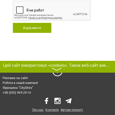
Відправити
Цей сайт використовує «cookies». Також веб-сайт використовує інтернет-сервіс для збору технічних даних стосовно відвідувачів з метою отримання маркетингової та статистичної інформації. Умови обробки даних відвідувачів сайту див.
〉
Реклама на сайті
Робота в нашій компанії
Франшиза "CitySites"
+38 (050) 969-29-16
Про нас
Контакти
Автори проєкту