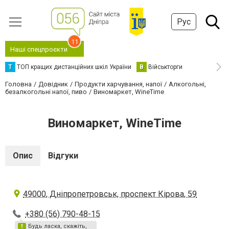
Рус
11
Наші спецпроєкти
Т
ТОП кращих дистанційних шкіл України
В
Військторги
Головна
Довідник
Продукти харчування, напої
Алкогольні,
безалкогольні напої, пиво
Виномаркет, WineTime
Виномаркет, WineTime
Опис
Відгуки
49000, Дніпропетровськ, проспект Кірова, 59
+380 (56) 790-48-15
Будь ласка, скажіть,