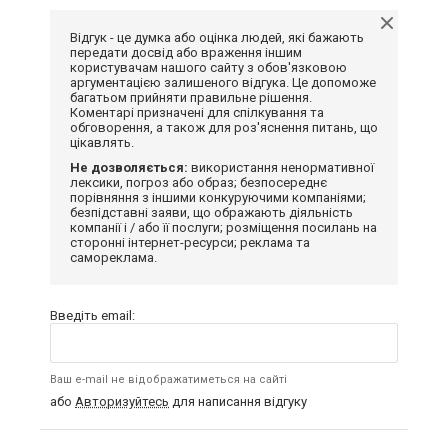
Відгук - це думка або оцінка людей, які бажають
передати досвід або враження іншим
користувачам нашого сайту з обов'язковою
аргументацією залишеного відгука. Це допоможе
багатьом прийняти правильне рішення.
Коментарі призначені для спілкування та
обговорення, а також для роз'яснення питань, що
цікавлять.
Не дозволяється:
використання ненормативної
лексики, погроз або образ; безпосереднє
порівняння з іншими конкуруючими компаніями;
безпідставні заяви, що ображають діяльність
компанії і / або її послуги; розміщення посилань на
сторонні інтернет-ресурси; реклама та
самореклама.
Введіть email:
Ваш e-mail не відображатиметься на сайті
або
Авторизуйтесь
для написання відгуку