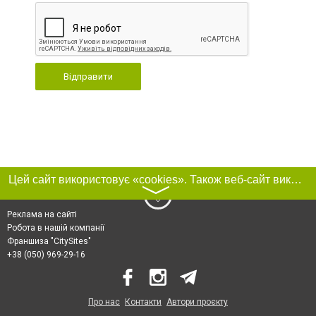
Відправити
Цей сайт використовує «cookies». Також веб-сайт використовує інтернет-сервіс для збору технічних даних стосовно відвідувачів з метою отримання маркетингової та статистичної інформації. Умови обробки даних відвідувачів сайту див.
〉
Реклама на сайті
Робота в нашій компанії
Франшиза "CitySites"
+38 (050) 969-29-16
Про нас
Контакти
Автори проєкту