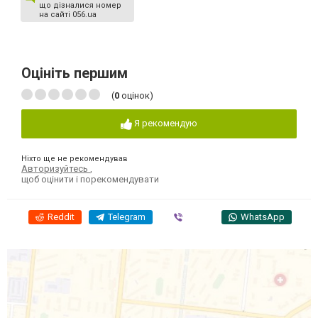
що дізналися номер
на сайті 056.ua
Оцініть першим
(
0
оцінок)
Я рекомендую
Ніхто ще не рекомендував
Авторизуйтесь
,
щоб оцінити і порекомендувати
Reddit
Telegram
Viber
WhatsApp