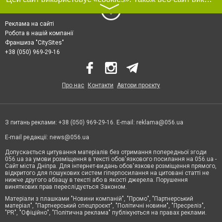
〉
Реклама на сайті
Робота в нашій компанії
Франшиза "CitySites"
+38 (050) 969-29-16
Про нас
Контакти
Автори проєкту
З питань реклами: +38 (050) 969-29-16. E-mail:
reklama@056.ua
E-mail редакції:
news@056.ua
Допускається цитування матеріалів без отримання попередньої згоди
056.ua за умови розміщення в тексті обов'язкового посилання на 056.ua -
Сайт міста Дніпра. Для інтернет-видань обов'язкове розміщення прямого,
відкритого для пошукових систем гіперпосилання на цитовані статті не
нижче другого абзацу в тексті або в якості джерела. Порушення
виняткових прав переслідується Законом.
Матеріали з плашками "Новини компаній", "Промо", "Партнерський
матеріал", "Партнерський спецпроєкт", "Політичні новини", "Пресреліз",
"PR", "Офіційно", "Політична реклама" публікуються на правах реклами.