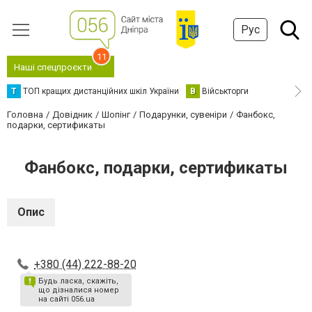
Рус
11
Наші спецпроєкти
Т
ТОП кращих дистанційних шкіл України
В
Військторги
Головна
Довідник
Шопінг
Подарунки, сувеніри
Фанбокс,
подарки, сертификаты
Фанбокс, подарки, сертификаты
Опис
+380 (44) 222-88-20
Будь ласка, скажіть,
що дізналися номер
на сайті 056.ua