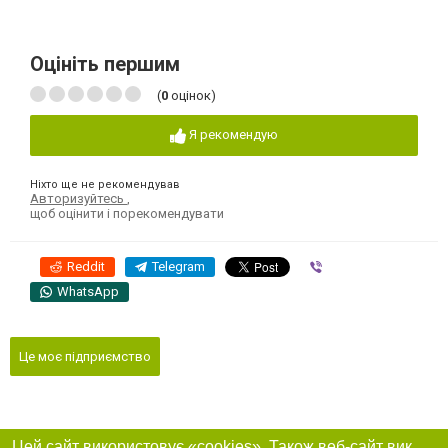
Оцініть першим
(
0
оцінок)
Я рекомендую
Ніхто ще не рекомендував
Авторизуйтесь
,
щоб оцінити і порекомендувати
Reddit
Telegram
Viber
WhatsApp
Це моє підприємство
Цей сайт використовує «cookies». Також веб-сайт використовує інтернет-сервіс для збору технічних даних стосовно відвідувачів з метою отримання маркетингової та статистичної інформації. Умови обробки даних відвідувачів сайту див.