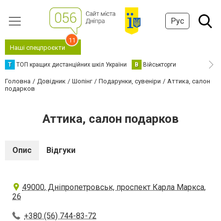
Рус
11
Наші спецпроєкти
Т
ТОП кращих дистанційних шкіл України
В
Військторги
Головна
Довідник
Шопінг
Подарунки, сувеніри
Аттика, салон
подарков
Аттика, салон подарков
Опис
Відгуки
49000, Дніпропетровськ, проспект Карла Маркса,
26
+380 (56) 744-83-72