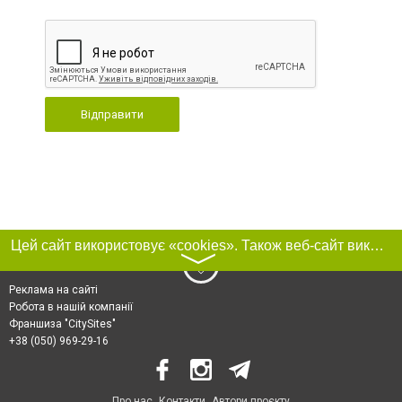
Відправити
Цей сайт використовує «cookies». Також веб-сайт використовує інтернет-сервіс для збору технічних даних стосовно відвідувачів з метою отримання маркетингової та статистичної інформації. Умови обробки даних відвідувачів сайту див.
〉
Реклама на сайті
Робота в нашій компанії
Франшиза "CitySites"
+38 (050) 969-29-16
Про нас
Контакти
Автори проєкту