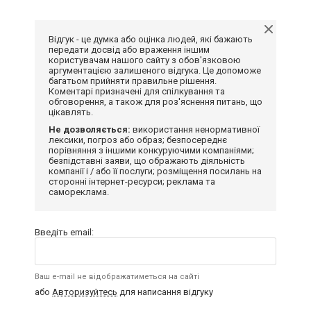
Відгук - це думка або оцінка людей, які бажають
передати досвід або враження іншим
користувачам нашого сайту з обов'язковою
аргументацією залишеного відгука. Це допоможе
багатьом прийняти правильне рішення.
Коментарі призначені для спілкування та
обговорення, а також для роз'яснення питань, що
цікавлять.
Не дозволяється:
використання ненормативної
лексики, погроз або образ; безпосереднє
порівняння з іншими конкуруючими компаніями;
безпідставні заяви, що ображають діяльність
компанії і / або її послуги; розміщення посилань на
сторонні інтернет-ресурси; реклама та
самореклама.
Введіть email:
Ваш e-mail не відображатиметься на сайті
або
Авторизуйтесь
для написання відгуку