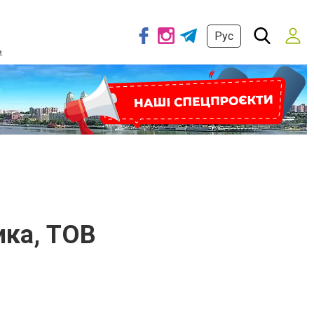
Рус
ь
ика, ТОВ