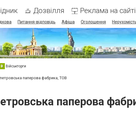
ідник
Дозвілля
Реклама на сайті
дкова
Питання-відповідь
Афіша
Оголошення
Нерухоміст
В
Військторги
петровська паперова фабрика, ТОВ
етровська паперова фабр