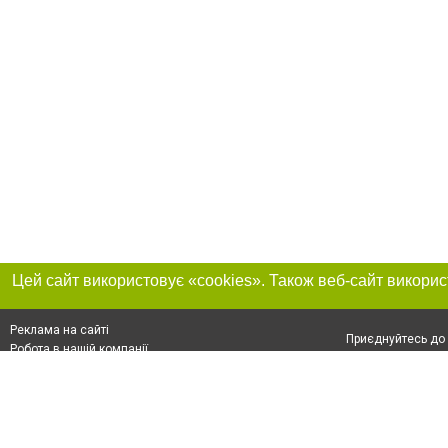
Реклама на сайті
Приєднуйтесь до 
Робота в нашій компанії
Франшиза "CitySites"
Про нас
Контакт
+38 (050) 969-29-16