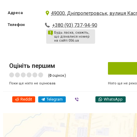
Адреса
49000, Дніпропетровськ, вулиця Касп
Телефон
+380 (93) 737-94-90
Будь ласка, скажіть,
що дізналися номер
на сайті 056.ua
Оцініть першим
(
0
оцінок)
Ніхто ще не рек
Поки ще ніхто не оцінював
Reddit
Telegram
Viber
WhatsApp