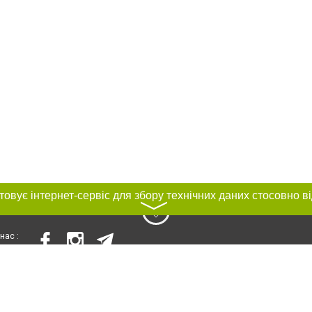
〉
нас :
и
Автори проєкту