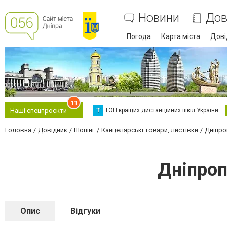
Новини
Дов
Погода
Карта міста
Дові
11
Т
ТОП кращих дистанційних шкіл України
Наші спецпроєкти
Головна
Довідник
Шопінг
Канцелярські товари, листівки
Дніпро
Дніпроп
Опис
Відгуки