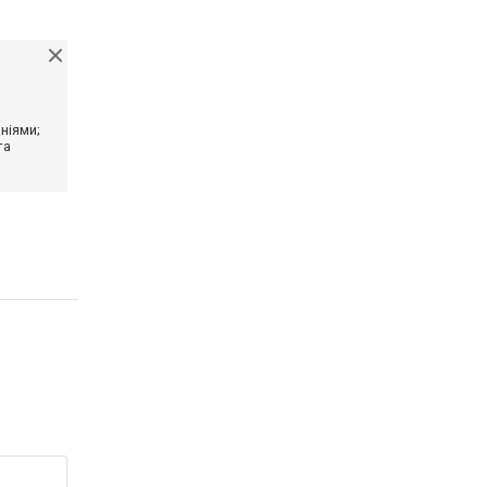
ніями;
та