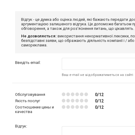
Відгук - це думка або оцінка людей, які бажають передати 
аргументацією залишеного відгука. Це допоможе багатьом пр
обговорення, а також для роз'яснення питань, що цікавлять.
Не дозволяється:
використання ненормативної лексики, по
безпідставні заяви, що ображають діяльність компанії і / або
самореклама.
Введіть email:
Ваш e-mail не відображатиметься на сайті
Обслуговування
0/12
Якість послуг
0/12
Соотношение цены и
0/12
качества
Відгук: