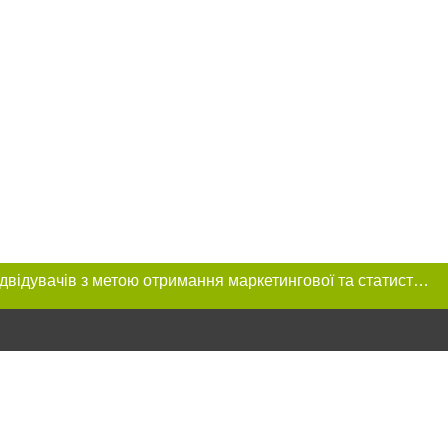
Цей сайт використовує «cookies». Також веб-сайт використовує інтернет-сервіс для збору технічних даних стосовно відвідувачів з метою отримання маркетингової та статистичної інформації. Умови обробки даних відвідувачів сайту див.