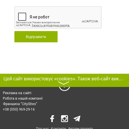
Відправити
Цей сайт використовує «cookies». Також веб-сайт використовує інтернет-сервіс для збору технічних даних стосовно відвідувачів з метою отримання маркетингової та статистичної інформації. Умови обробки даних відвідувачів сайту див.
〉
Реклама на сайті
Робота в нашій компанії
Франшиза "CitySites"
+38 (050) 969-29-16
Про нас
Контакти
Автори проєкту