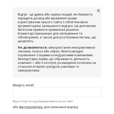
Відгук - це думка або оцінка людей, які бажають
передати досвід або враження іншим
користувачам нашого сайту з обов'язковою
аргументацією залишеного відгука. Це допоможе
багатьом прийняти правильне рішення.
Коментарі призначені для спілкування та
обговорення, а також для роз'яснення питань, що
цікавлять.
Не дозволяється:
використання ненормативної
лексики, погроз або образ; безпосереднє
порівняння з іншими конкуруючими компаніями;
безпідставні заяви, що ображають діяльність
компанії і / або її послуги; розміщення посилань на
сторонні інтернет-ресурси; реклама та
самореклама.
Введіть email:
Ваш e-mail не відображатиметься на сайті
або
Авторизуйтесь
для написання відгуку