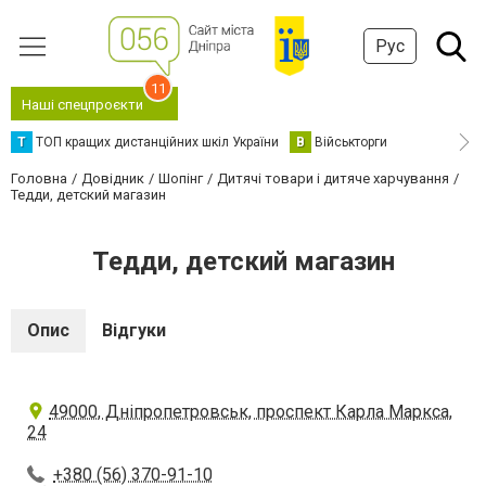
Рус
11
Наші спецпроєкти
Т
ТОП кращих дистанційних шкіл України
В
Військторги
Головна
Довідник
Шопінг
Дитячі товари і дитяче харчування
Тедди, детский магазин
Тедди, детский магазин
Опис
Відгуки
49000, Дніпропетровськ, проспект Карла Маркса,
24
+380 (56) 370-91-10