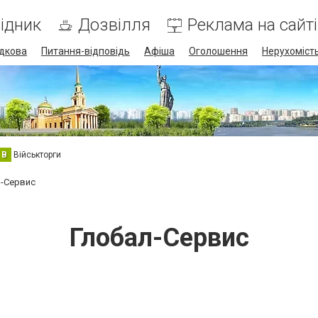
ідник
Дозвілля
Реклама на сайті
дкова
Питання-відповідь
Афіша
Оголошення
Нерухоміст
В
Військторги
л-Сервис
Глобал-Сервис