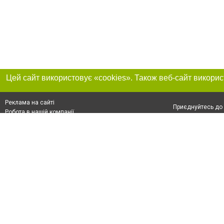
Реклама на сайті
Приєднуйтесь до 
Робота в нашій компанії
Франшиза "CitySites"
Про нас
Контакт
+38 (050) 969-29-16
З питань реклами: +38 (050) 969-29-16. E-mail:
Допускається цит
reklama@056.ua
обов'язкового по
відкритого для по
якості джерела. 
E-mail редакції:
news@056.ua
Матеріали з плаш
"Політичні новини
Політика конфіде