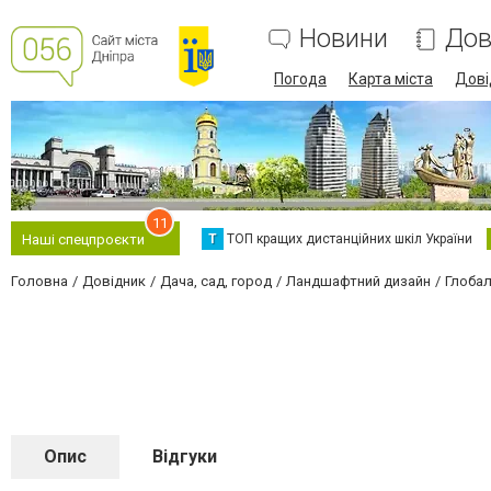
Новини
Дов
Погода
Карта міста
Дові
11
Т
ТОП кращих дистанційних шкіл України
Наші спецпроєкти
Головна
Довідник
Дача, сад, город
Ландшафтний дизайн
Глоба
Опис
Відгуки