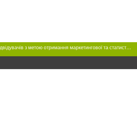
Цей сайт використовує «cookies». Також веб-сайт використовує інтернет-сервіс для збору технічних даних стосовно відвідувачів з метою отримання маркетингової та статистичної інформації. Умови обробки даних відвідувачів сайту див.
ння в тексті
міщення прямого,
 тексті або в
цпроєкт",
реклами.