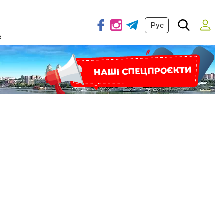
Рус
ь