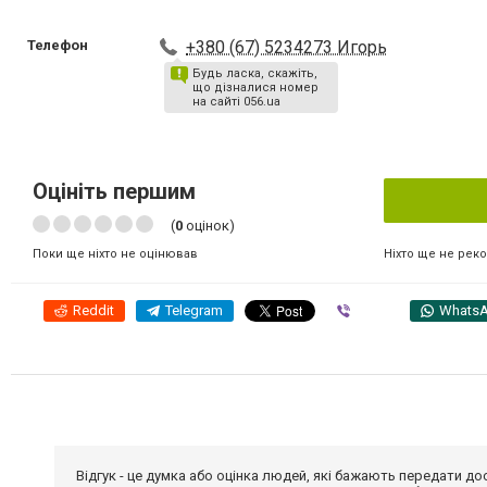
Телефон
+380 (67) 5234273 Игорь
Будь ласка, скажіть,
що дізналися номер
на сайті 056.ua
Оцініть першим
(
0
оцінок)
Ніхто ще не рек
Поки ще ніхто не оцінював
Reddit
Telegram
Viber
Whats
Відгук - це думка або оцінка людей, які бажають передати 