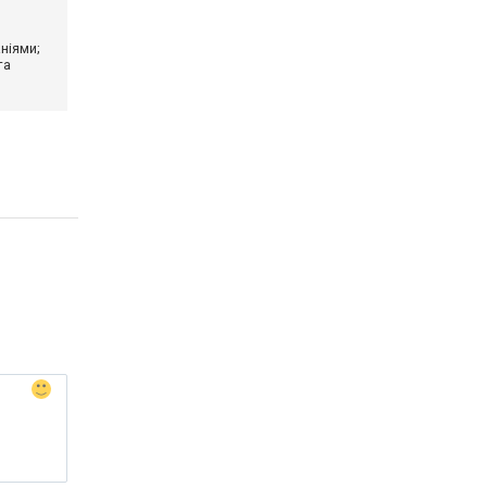
ніями;
та