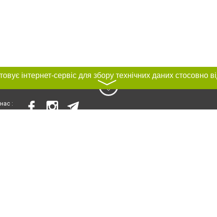
〉
нас :
и
Автори проєкту
ування матеріалів без отримання попередньої згоди 056.ua за умови розміще
силання на 056.ua - Сайт міста Дніпра. Для інтернет-видань обов'язкове роз
шукових систем гіперпосилання на цитовані статті не нижче другого абзацу в
Порушення виняткових прав переслідується Законом.
ками "Новини компаній", "Промо", "Партнерський матеріал", "Партнерський спе
", "Пресреліз", "PR", "Офіційно", "Політична реклама" публікуються на правах 
нційності
Правила сайту
Правила класифайд
Редакційна політика