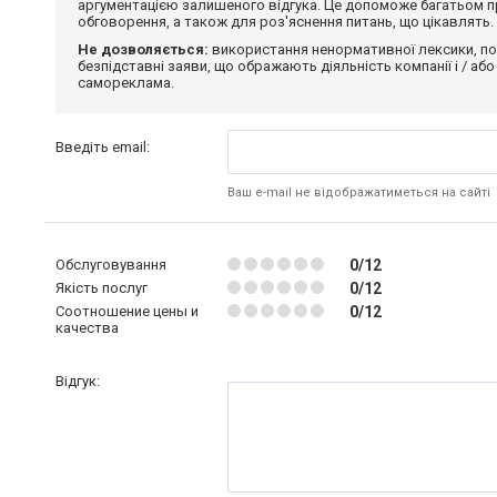
аргументацією залишеного відгука. Це допоможе багатьом пр
обговорення, а також для роз'яснення питань, що цікавлять.
Не дозволяється:
використання ненормативної лексики, по
безпідставні заяви, що ображають діяльність компанії і / або
самореклама.
Введіть email:
Ваш e-mail не відображатиметься на сайті
Обслуговування
0/12
Якість послуг
0/12
Соотношение цены и
0/12
качества
Відгук: