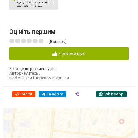
що дізналися номер
на сайті 056.ua
Оцініть першим
(
0
оцінок)
Я рекомендую
Ніхто ще не рекомендував
Авторизуйтесь
,
щоб оцінити і порекомендувати
Reddit
Telegram
Viber
WhatsApp