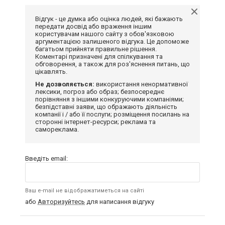
Відгук - це думка або оцінка людей, які бажають
передати досвід або враження іншим
користувачам нашого сайту з обов'язковою
аргументацією залишеного відгука. Це допоможе
багатьом прийняти правильне рішення.
Коментарі призначені для спілкування та
обговорення, а також для роз'яснення питань, що
цікавлять.
Не дозволяється:
використання ненормативної
лексики, погроз або образ; безпосереднє
порівняння з іншими конкуруючими компаніями;
безпідставні заяви, що ображають діяльність
компанії і / або її послуги; розміщення посилань на
сторонні інтернет-ресурси; реклама та
самореклама.
Введіть email:
Ваш e-mail не відображатиметься на сайті
або
Авторизуйтесь
для написання відгуку