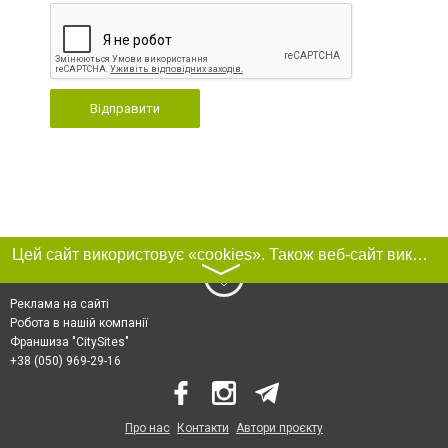
Відправити
Цей сайт використовує «cookies». Також веб-сайт використовує інтернет-сервіс для збору технічних даних стосовно відвідувачів з метою отримання маркетингової та статистичної інформації. Умови обробки даних відвідувачів сайту див.
〉
Реклама на сайті
Робота в нашій компанії
Франшиза "CitySites"
+38 (050) 969-29-16
Про нас
Контакти
Автори проєкту