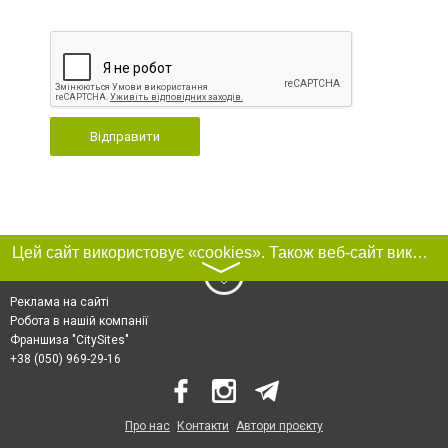
Відправити
Цей сайт використовує «cookies». Також веб-сайт використовує інтернет-сервіс для збору технічних даних стосовно відвідувачів з метою отримання маркетингової та статистичної інформації. Умови обробки даних відвідувачів сайту див.
〉
Реклама на сайті
Робота в нашій компанії
Франшиза "CitySites"
+38 (050) 969-29-16
Про нас
Контакти
Автори проєкту