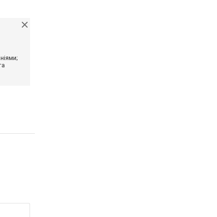
ніями;
та