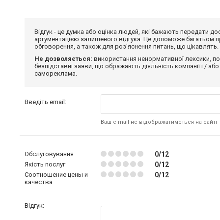
Відгук - це думка або оцінка людей, які бажають передати 
аргументацією залишеного відгука. Це допоможе багатьом пр
обговорення, а також для роз'яснення питань, що цікавлять.
Не дозволяється:
використання ненормативної лексики, по
безпідставні заяви, що ображають діяльність компанії і / або
самореклама.
Введіть email:
Ваш e-mail не відображатиметься на сайті
Обслуговування
0/12
Якість послуг
0/12
Соотношение цены и
0/12
качества
Відгук: