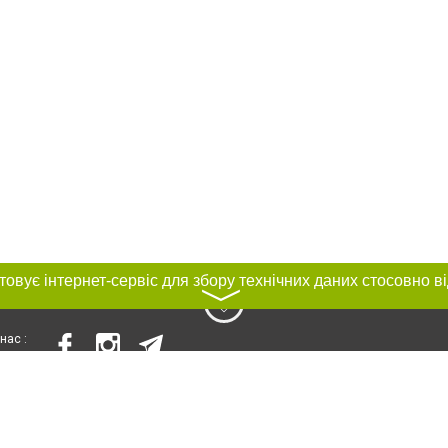
〉
нас :
и
Автори проєкту