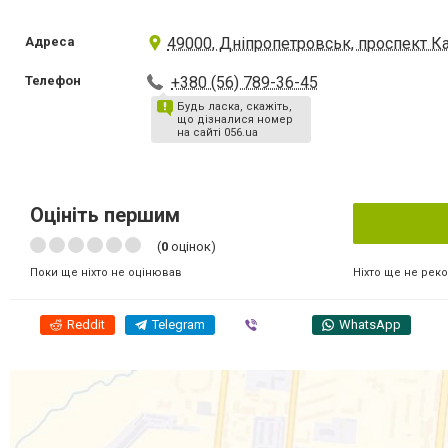
Адреса
49000, Дніпропетровськ, проспект Ка
Телефон
+380 (56) 789-36-45
Будь ласка, скажіть,
що дізналися номер
на сайті 056.ua
Оцініть першим
(
0
оцінок)
Ніхто ще не рек
Поки ще ніхто не оцінював
Reddit
Telegram
Viber
WhatsApp