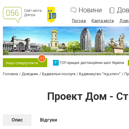
Новини
Дов
Погода
Карта міста
Дові
11
Т
ТОП кращих дистанційних шкіл України
Наші спецпроєкти
Головна
Довідник
Будівельні послуги
Будівництво "під ключ"
Пр
Проект Дом - Ст
Опис
Відгуки