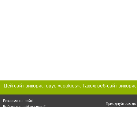
Реклама на сайті
Приєднуйтесь до 
Робота в нашій компанії
Франшиза "CitySites"
Про нас
Контакт
+38 (050) 969-29-16