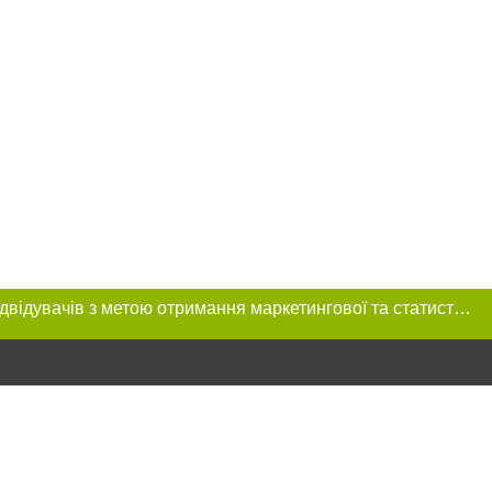
Цей сайт використовує «cookies». Також веб-сайт використовує інтернет-сервіс для збору технічних даних стосовно відвідувачів з метою отримання маркетингової та статистичної інформації. Умови обробки даних відвідувачів сайту див.