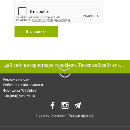
Відправити
Цей сайт використовує «cookies». Також веб-сайт використовує інтернет-сервіс для збору технічних даних стосовно відвідувачів з метою отримання маркетингової та статистичної інформації. Умови обробки даних відвідувачів сайту див.
〉
Реклама на сайті
Робота в нашій компанії
Франшиза "CitySites"
+38 (050) 969-29-16
Про нас
Контакти
Автори проєкту