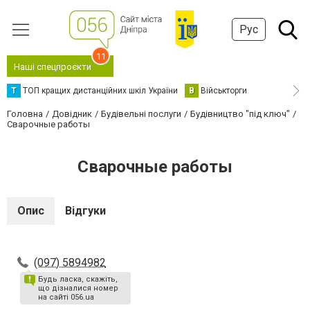
Рус
11
Наші спецпроєкти
Т
ТОП кращих дистанційних шкіл України
В
Військторги
Головна
Довідник
Будівельні послуги
Будівництво "під ключ"
Сварочные работы
Сварочные работы
Опис
Відгуки
(097) 5894982
Будь ласка, скажіть,
що дізналися номер
на сайті 056.ua