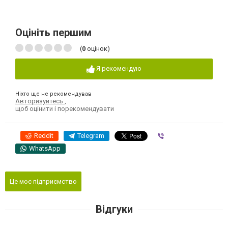
Оцініть першим
(
0
оцінок)
Я рекомендую
Ніхто ще не рекомендував
Авторизуйтесь
,
щоб оцінити і порекомендувати
Reddit
Telegram
Viber
WhatsApp
Це моє підприємство
Відгуки