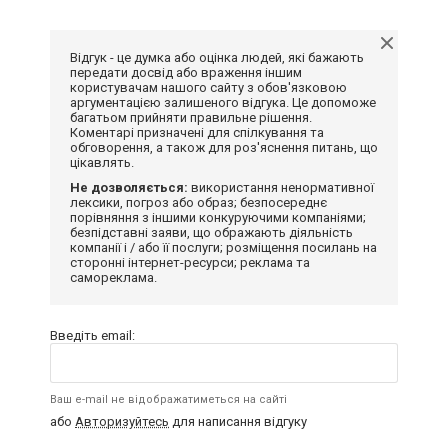
Відгук - це думка або оцінка людей, які бажають
передати досвід або враження іншим
користувачам нашого сайту з обов'язковою
аргументацією залишеного відгука. Це допоможе
багатьом прийняти правильне рішення.
Коментарі призначені для спілкування та
обговорення, а також для роз'яснення питань, що
цікавлять.
Не дозволяється:
використання ненормативної
лексики, погроз або образ; безпосереднє
порівняння з іншими конкуруючими компаніями;
безпідставні заяви, що ображають діяльність
компанії і / або її послуги; розміщення посилань на
сторонні інтернет-ресурси; реклама та
самореклама.
Введіть email:
Ваш e-mail не відображатиметься на сайті
або
Авторизуйтесь
для написання відгуку