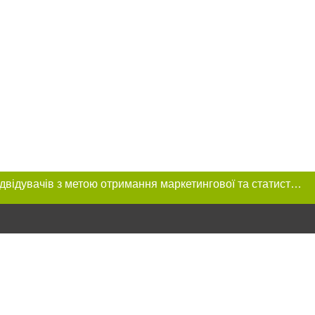
Цей сайт використовує «cookies». Також веб-сайт використовує інтернет-сервіс для збору технічних даних стосовно відвідувачів з метою отримання маркетингової та статистичної інформації. Умови обробки даних відвідувачів сайту див.
ння в тексті
міщення прямого,