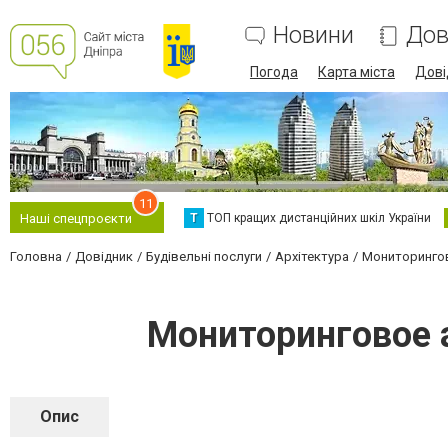
Новини
Дов
Погода
Карта міста
Дові
11
Т
ТОП кращих дистанційних шкіл України
Наші спецпроєкти
Головна
Довідник
Будівельні послуги
Архітектура
Мониторингов
Мониторинговое а
Опис