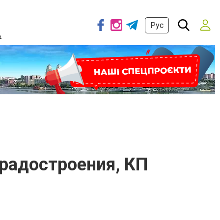
Рус
ь
градостроения, КП