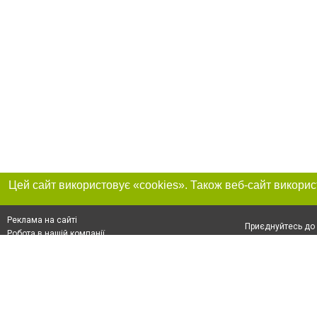
Реклама на сайті
Приєднуйтесь до 
Робота в нашій компанії
Франшиза "CitySites"
Про нас
Контакт
+38 (050) 969-29-16
З питань реклами: +38 (050) 969-29-16. E-mail:
Допускається цит
reklama@056.ua
обов'язкового по