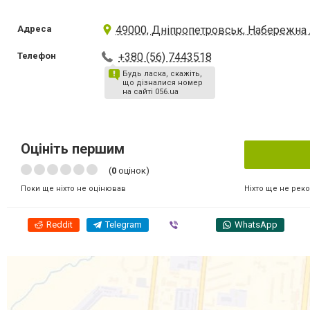
Адреса
49000, Дніпропетровськ, Набережна Л
Телефон
+380 (56) 7443518
Будь ласка, скажіть,
що дізналися номер
на сайті 056.ua
Оцініть першим
(
0
оцінок)
Ніхто ще не рек
Поки ще ніхто не оцінював
Reddit
Telegram
Viber
WhatsApp