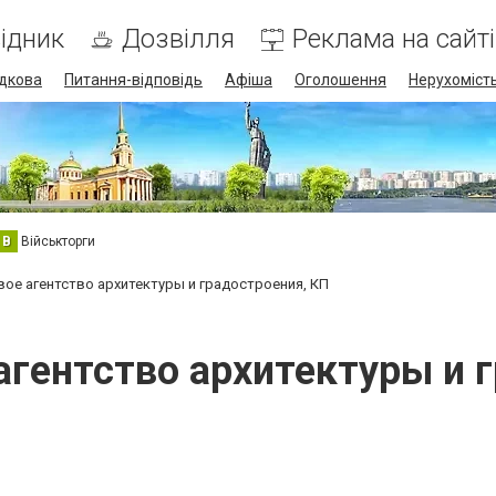
ідник
Дозвілля
Реклама на сайті
дкова
Питання-відповідь
Афіша
Оголошення
Нерухоміст
В
Військторги
ое агентство архитектуры и градостроения, КП
гентство архитектуры и 