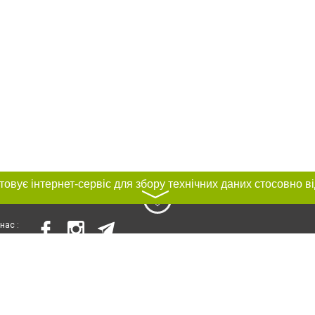
〉
нас :
и
Автори проєкту
ування матеріалів без отримання попередньої згоди 056.ua за умови розміще
силання на 056.ua - Сайт міста Дніпра. Для інтернет-видань обов'язкове роз