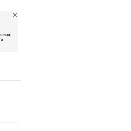
ніями;
та