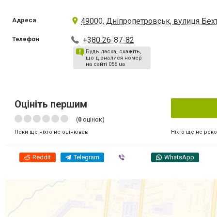
Адреса
49000, Дніпропетровськ, вулиця Бехт
Телефон
+380 26-87-82
Будь ласка, скажіть,
що дізналися номер
на сайті 056.ua
Оцініть першим
(
0
оцінок)
Ніхто ще не рек
Поки ще ніхто не оцінював
Reddit
Telegram
Viber
WhatsApp