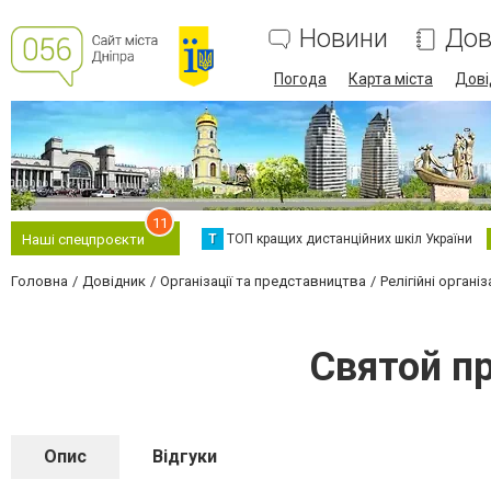
Новини
Дов
Погода
Карта міста
Дові
11
Т
ТОП кращих дистанційних шкіл України
Наші спецпроєкти
Головна
Довідник
Організації та представництва
Релігійні організ
Святой п
Опис
Відгуки