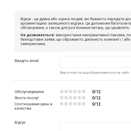
Відгук - це думка або оцінка людей, які бажають передати 
аргументацією залишеного відгука. Це допоможе багатьом пр
обговорення, а також для роз'яснення питань, що цікавлять.
Не дозволяється:
використання ненормативної лексики, по
безпідставні заяви, що ображають діяльність компанії і / або
самореклама.
Введіть email:
Ваш e-mail не відображатиметься на сайті
Обслуговування
0/12
Якість послуг
0/12
Соотношение цены и
0/12
качества
Відгук: