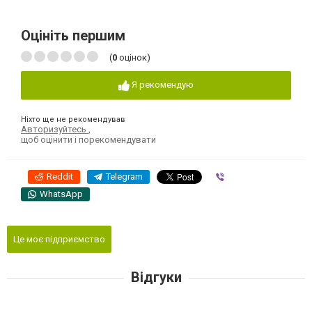
Оцініть першим
(
0
оцінок)
Я рекомендую
Ніхто ще не рекомендував
Авторизуйтесь
,
щоб оцінити і порекомендувати
Reddit
Telegram
Viber
WhatsApp
Це моє підприємство
Відгуки