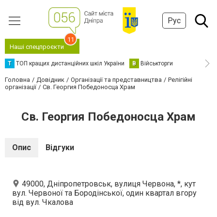
Рус
11
Наші спецпроєкти
Т
ТОП кращих дистанційних шкіл України
В
Військторги
Головна
Довідник
Організації та представництва
Релігійні
організації
Св. Георгия Победоносца Храм
Св. Георгия Победоносца Храм
Опис
Відгуки
49000, Дніпропетровськ, вулиця Червона, *, кут
вул. Червоної та Бородінської, один квартал вгору
від вул. Чкалова