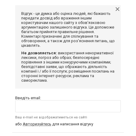
Відгук - це думка або оцінка людей, які бажають
передати досвід або враження іншим
користувачам нашого сайту з обов'язковою
аргументацією залишеного відгука. Це допоможе
багатьом прийняти правильне рішення.
Коментарі призначені для спілкування та
обговорення, а також для роз'яснення питань, що
цікавлять.
Не дозволяється:
використання ненормативної
лексики, погроз або образ; безпосереднє
порівняння з іншими конкуруючими компаніями;
безпідставні заяви, що ображають діяльність
компанії і / або її послуги; розміщення посилань на
сторонні інтернет-ресурси; реклама та
самореклама.
Введіть email:
Ваш e-mail не відображатиметься на сайті
або
Авторизуйтесь
для написання відгуку