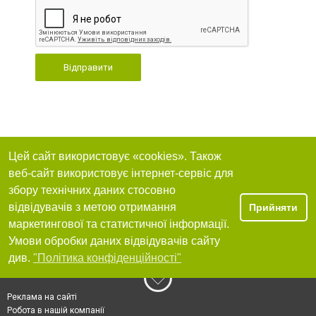
Відправити
Цей сайт використовує «cookies». Також
веб-сайт використовує інтернет-сервіс для
збору технічних даних стосовно
відвідувачів з метою отримання
Прийняти
маркетингової та статистичної інформації.
Умови обробки даних відвідувачів сайту
див.
"Політика конфіденційності"
Реклама на сайті
Робота в нашій компанії