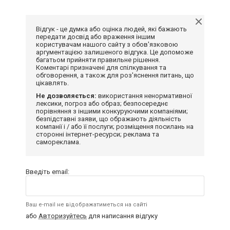
Відгук - це думка або оцінка людей, які бажають
передати досвід або враження іншим
користувачам нашого сайту з обов'язковою
аргументацією залишеного відгука. Це допоможе
багатьом прийняти правильне рішення.
Коментарі призначені для спілкування та
обговорення, а також для роз'яснення питань, що
цікавлять.
Не дозволяється:
використання ненормативної
лексики, погроз або образ; безпосереднє
порівняння з іншими конкуруючими компаніями;
безпідставні заяви, що ображають діяльність
компанії і / або її послуги; розміщення посилань на
сторонні інтернет-ресурси; реклама та
самореклама.
Введіть email:
Ваш e-mail не відображатиметься на сайті
або
Авторизуйтесь
для написання відгуку