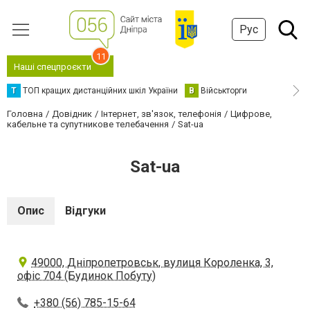
Рус
11
Наші спецпроєкти
Т
ТОП кращих дистанційних шкіл України
В
Військторги
Головна
Довідник
Інтернет, зв'язок, телефонія
Цифрове,
кабельне та супутникове телебачення
Sat-ua
Sat-ua
Опис
Відгуки
49000, Дніпропетровськ, вулиця Короленка, 3,
офіс 704 (Будинок Побуту)
+380 (56) 785-15-64