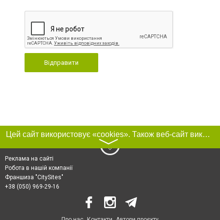
Відправити
Цей сайт використовує «cookies». Також веб-сайт використовує інтернет-сервіс для збору технічних даних стосовно відвідувачів з метою отримання маркетингової та статистичної інформації. Умови обробки даних відвідувачів сайту див.
〉
Реклама на сайті
Робота в нашій компанії
Франшиза "CitySites"
+38 (050) 969-29-16
Про нас
Контакти
Автори проєкту