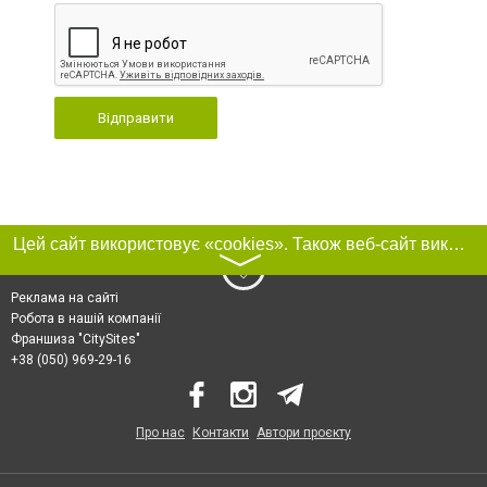
Відправити
Цей сайт використовує «cookies». Також веб-сайт використовує інтернет-сервіс для збору технічних даних стосовно відвідувачів з метою отримання маркетингової та статистичної інформації. Умови обробки даних відвідувачів сайту див.
〉
Реклама на сайті
Робота в нашій компанії
Франшиза "CitySites"
+38 (050) 969-29-16
Про нас
Контакти
Автори проєкту