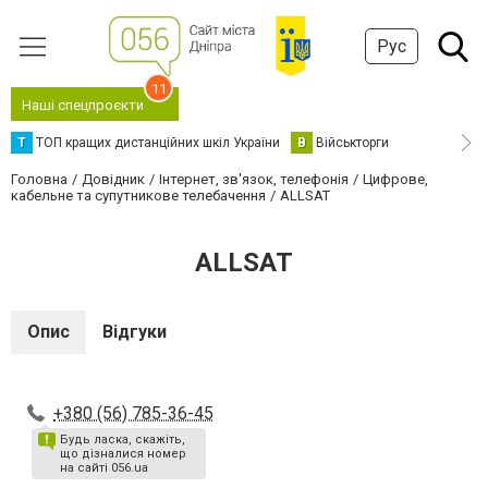
Рус
11
Наші спецпроєкти
Т
ТОП кращих дистанційних шкіл України
В
Військторги
Головна
Довідник
Інтернет, зв'язок, телефонія
Цифрове,
кабельне та супутникове телебачення
ALLSAT
ALLSAT
Опис
Відгуки
+380 (56) 785-36-45
Будь ласка, скажіть,
що дізналися номер
на сайті 056.ua