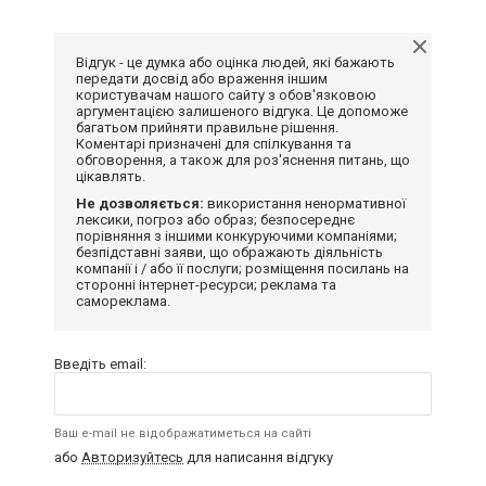
Відгук - це думка або оцінка людей, які бажають
передати досвід або враження іншим
користувачам нашого сайту з обов'язковою
аргументацією залишеного відгука. Це допоможе
багатьом прийняти правильне рішення.
Коментарі призначені для спілкування та
обговорення, а також для роз'яснення питань, що
цікавлять.
Не дозволяється:
використання ненормативної
лексики, погроз або образ; безпосереднє
порівняння з іншими конкуруючими компаніями;
безпідставні заяви, що ображають діяльність
компанії і / або її послуги; розміщення посилань на
сторонні інтернет-ресурси; реклама та
самореклама.
Введіть email:
Ваш e-mail не відображатиметься на сайті
або
Авторизуйтесь
для написання відгуку