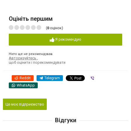
Оцініть першим
(
0
оцінок)
Я рекомендую
Ніхто ще не рекомендував
Авторизуйтесь
,
щоб оцінити і порекомендувати
Reddit
Telegram
Viber
WhatsApp
Це моє підприємство
Відгуки