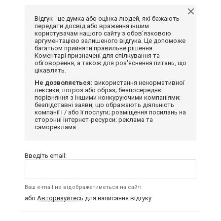
Відгук - це думка або оцінка людей, які бажають
передати досвід або враження іншим
користувачам нашого сайту з обов'язковою
аргументацією залишеного відгука. Це допоможе
багатьом прийняти правильне рішення.
Коментарі призначені для спілкування та
обговорення, а також для роз'яснення питань, що
цікавлять.
Не дозволяється:
використання ненормативної
лексики, погроз або образ; безпосереднє
порівняння з іншими конкуруючими компаніями;
безпідставні заяви, що ображають діяльність
компанії і / або її послуги; розміщення посилань на
сторонні інтернет-ресурси; реклама та
самореклама.
Введіть email:
Ваш e-mail не відображатиметься на сайті
або
Авторизуйтесь
для написання відгуку