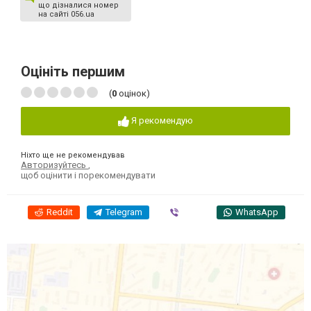
що дізналися номер
на сайті 056.ua
Оцініть першим
(
0
оцінок)
Я рекомендую
Ніхто ще не рекомендував
Авторизуйтесь
,
щоб оцінити і порекомендувати
Reddit
Telegram
Viber
WhatsApp