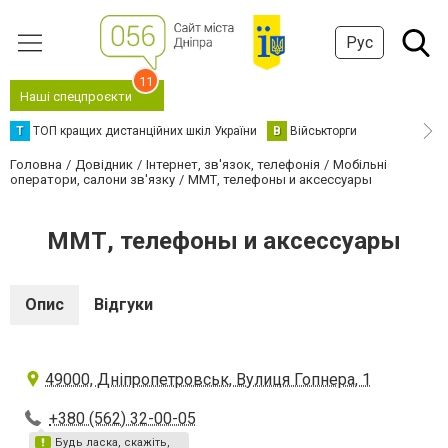
Рус
11
Наші спецпроєкти
Т
ТОП кращих дистанційних шкіл України
В
Військторги
Головна
Довідник
Інтернет, зв'язок, телефонія
Мобільні
оператори, салони зв'язку
ММТ, телефоны и аксессуары
ММТ, телефоны и аксессуары
Опис
Відгуки
49000, Дніпропетровськ, Вулиця Гопнера, 1
+380 (562) 32-00-05
Будь ласка, скажіть,