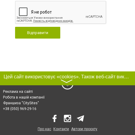
Відправити
Цей сайт використовує «cookies». Також веб-сайт використовує інтернет-сервіс для збору технічних даних стосовно відвідувачів з метою отримання маркетингової та статистичної інформації. Умови обробки даних відвідувачів сайту див.
〉
Реклама на сайті
Робота в нашій компанії
Франшиза "CitySites"
+38 (050) 969-29-16
Про нас
Контакти
Автори проєкту