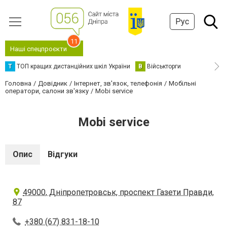
Рус
11
Наші спецпроєкти
Т
ТОП кращих дистанційних шкіл України
В
Військторги
Головна
Довідник
Інтернет, зв'язок, телефонія
Мобільні
оператори, салони зв'язку
Mobi service
Mobi service
Опис
Відгуки
49000, Дніпропетровськ, проспект Газети Правди,
87
+380 (67) 831-18-10