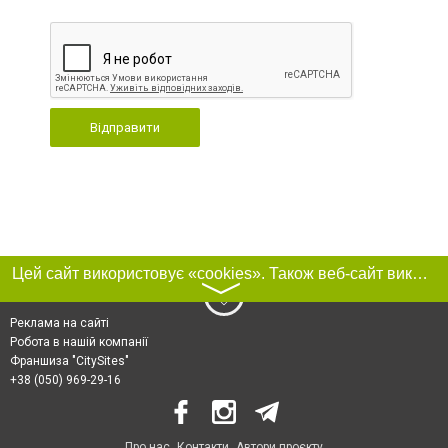
Відправити
Цей сайт використовує «cookies». Також веб-сайт використовує інтернет-сервіс для збору технічних даних стосовно відвідувачів з метою отримання маркетингової та статистичної інформації. Умови обробки даних відвідувачів сайту див.
〉
Реклама на сайті
Робота в нашій компанії
Франшиза "CitySites"
+38 (050) 969-29-16
Про нас
Контакти
Автори проєкту