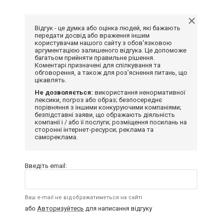
Відгук - це думка або оцінка людей, які бажають
передати досвід або враження іншим
користувачам нашого сайту з обов'язковою
аргументацією залишеного відгука. Це допоможе
багатьом прийняти правильне рішення.
Коментарі призначені для спілкування та
обговорення, а також для роз'яснення питань, що
цікавлять.
Не дозволяється:
використання ненормативної
лексики, погроз або образ; безпосереднє
порівняння з іншими конкуруючими компаніями;
безпідставні заяви, що ображають діяльність
компанії і / або її послуги; розміщення посилань на
сторонні інтернет-ресурси; реклама та
самореклама.
Введіть email:
Ваш e-mail не відображатиметься на сайті
або
Авторизуйтесь
для написання відгуку